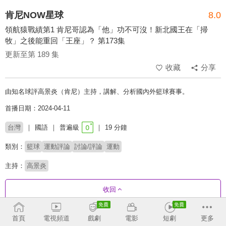
肯尼NOW星球
8.0
領航猿戰績第1 肯尼哥認為「他」功不可沒！新北國王在「掃
牧」之後能重回「王座」？ 第173集
更新至第 189 集
收藏
分享
由知名球評高景炎（肯尼）主持，講解、分析國內外籃球賽事。
首播日期：2024-04-11
台灣
國語
普遍級
19 分鐘
類別：
籃球
運動評論
討論/評論
運動
主持：
高景炎
收回
首頁
電視頻道
戲劇
電影
短劇
更多
劇集列表
反序