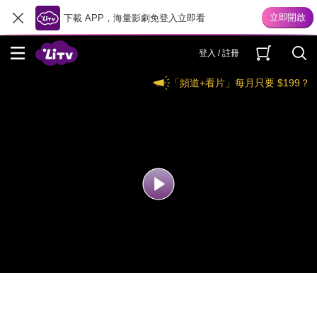
下載 APP，海量影劇免登入立即看
登入 / 註冊
「頻道+看片」每月只要 $199？