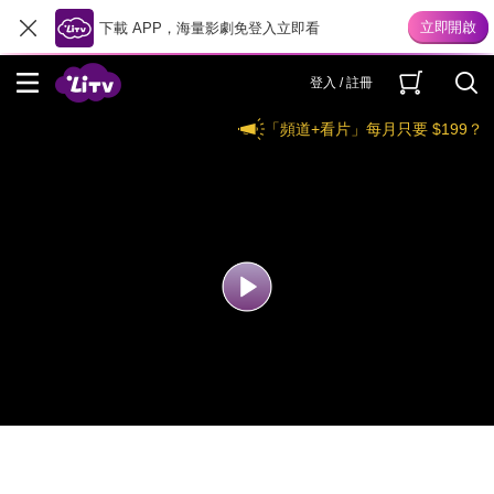
下載 APP，海量影劇免登入立即看
登入 / 註冊
「頻道+看片」每月只要 $199？