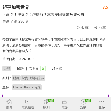
鉅亨加密世界
7.2
下殺？！洗盤？！怎麼辦？本週美國關鍵數據公布！
更新至第 230 集
收藏
分享
帶您了解區塊鏈加密投資的秘辛，牛市來臨前的布局，以及區塊鏈世界的
新聞，最新發展趨勢，有趣的事件，讓您一手掌握未來世界生活的顛覆、
新的商機與賺錢方式。
首播日期：2024-08-13
台灣
國語
普遍級
34 分鐘
類別：
財經
投資
股票/證券
主持：
Elaine
Kenny 肯尼
收回
首頁
電視頻道
戲劇
電影
短劇
更多