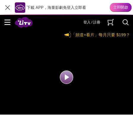
下載 APP，海量影劇免登入立即看
登入 / 註冊
「頻道+看片」每月只要 $199？