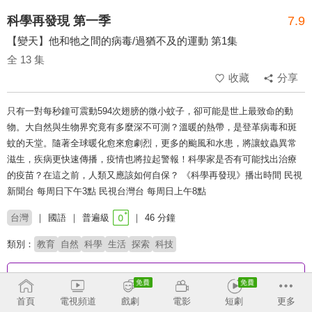
科學再發現 第一季
7.9
【變天】他和牠之間的病毒/過猶不及的運動 第1集
全 13 集
收藏
分享
只有一對每秒鐘可震動594次翅膀的微小蚊子，卻可能是世上最致命的動
物。大自然與生物界究竟有多麼深不可測？溫暖的熱帶，是登革病毒和斑
蚊的天堂。隨著全球暖化愈來愈劇烈，更多的颱風和水患，將讓蚊蟲異常
滋生，疾病更快速傳播，疫情也將拉起警報！科學家是否有可能找出治療
的疫苗？在這之前，人類又應該如何自保？ 《科學再發現》播出時間 民視
新聞台 每周日下午3點 民視台灣台 每周日上午8點
台灣
國語
普遍級
46 分鐘
類別：
教育
自然
科學
生活
探索
科技
收回
首頁
電視頻道
戲劇
電影
短劇
更多