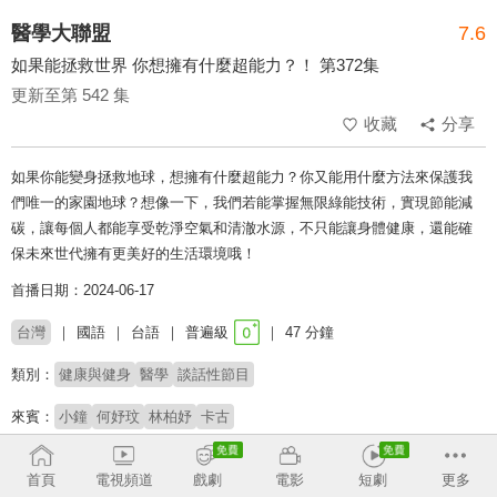
醫學大聯盟
7.6
如果能拯救世界 你想擁有什麼超能力？！ 第372集
更新至第 542 集
收藏
分享
如果你能變身拯救地球，想擁有什麼超能力？你又能用什麼方法來保護我
們唯一的家園地球？想像一下，我們若能掌握無限綠能技術，實現節能減
碳，讓每個人都能享受乾淨空氣和清澈水源，不只能讓身體健康，還能確
保未來世代擁有更美好的生活環境哦！
首播日期：2024-06-17
台灣
國語
台語
普遍級
47 分鐘
類別：
健康與健身
醫學
談話性節目
來賓：
小鐘
何妤玟
林柏妤
卡古
主持：
白家綺
首頁
電視頻道
戲劇
電影
短劇
更多