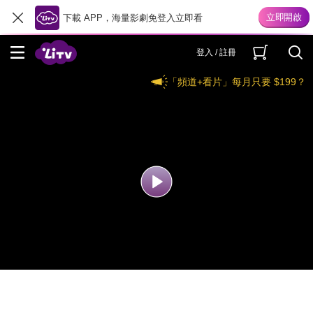
下載 APP，海量影劇免登入立即看
登入 / 註冊
「頻道+看片」每月只要 $199？