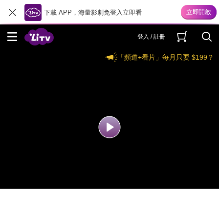
下載 APP，海量影劇免登入立即看
登入 / 註冊
「頻道+看片」每月只要 $199？