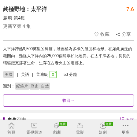
終極野地：太平洋
7.6
島嶼 第4集
更新至第 4 集
收藏
分享
太平洋跨越9,500英里的緯度，涵蓋極為多樣的溫度和地形。在如此廣泛的
範圍內，難怪太平洋內的25,000個島嶼如此迥異。在太平洋各地，長長的
環礁鏈支撐著生命，生存在古老火山的遺跡上。
美國
英語
普遍級
53 分鐘
類別：
紀錄片
歷史
自然
收回
劇集列表
反序
首頁
電視頻道
戲劇
電影
短劇
更多