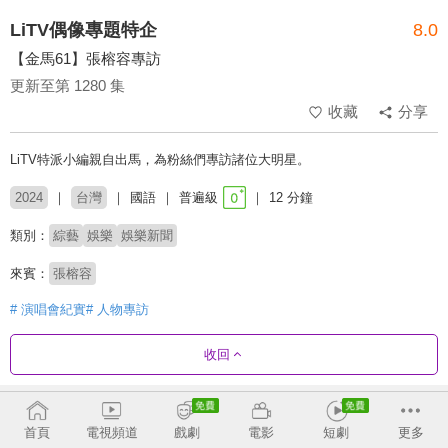
LiTV偶像專題特企
8.0
【金馬61】張榕容專訪
更新至第 1280 集
收藏
分享
LiTV特派小編親自出馬，為粉絲們專訪諸位大明星。
2024
台灣
國語
普遍級
12 分鐘
類別：
綜藝
娛樂
娛樂新聞
來賓：
張榕容
# 演唱會紀實
# 人物專訪
收回
劇集列表
反序
收合
首頁
電視頻道
戲劇
電影
短劇
更多