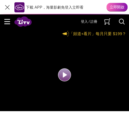
下載 APP，海量影劇免登入立即看
登入 / 註冊
「頻道+看片」每月只要 $199？