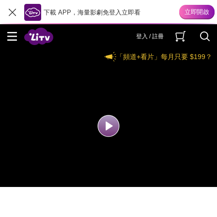
下載 APP，海量影劇免登入立即看
登入 / 註冊
「頻道+看片」每月只要 $199？