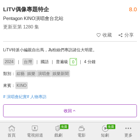
LiTV偶像專題特企
8.0
Pentagon KINO演唱會台北站
更新至第 1280 集
收藏
分享
LiTV特派小編親自出馬，為粉絲們專訪諸位大明星。
2024
台灣
國語
普遍級
4 分鐘
類別：
綜藝
娛樂
演唱會
娛樂新聞
來賓：
KINO
# 演唱會紀實
# 人物專訪
收回
劇集列表
反序
收合
首頁
電視頻道
戲劇
電影
短劇
更多