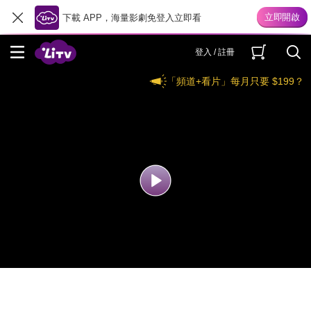
下載 APP，海量影劇免登入立即看
登入 / 註冊
「頻道+看片」每月只要 $199？