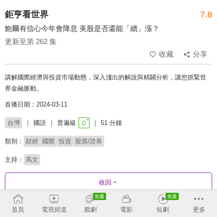
鉅亨看世界
7.8
鮑爾有信心今年會降息 美股是否還能「續」漲？
更新至第 262 集
收藏
分享
講解國際經濟與投資市場動態，深入淺出的解說與精闢分析，讓您抓緊世
界金融脈動。
首播日期：2024-03-11
台灣
國語
普遍級
51 分鐘
類別：
財經
國際
投資
股票/證券
主持：
馬文
收回
首頁
電視頻道
戲劇
電影
短劇
更多
劇集列表
反序
收合