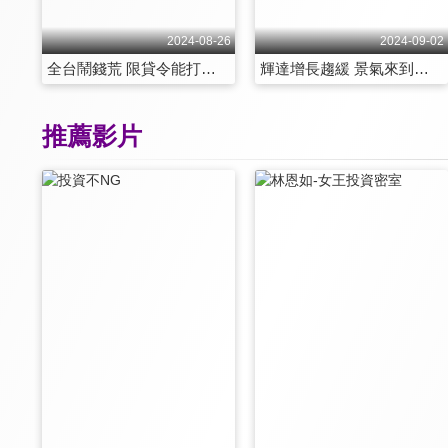
2024-08-26
2024-09-02
全台鬧錢荒 限貸令能打房價？ 第212集
輝達增長趨緩 景氣來到盡頭？ 第213集
推薦影片