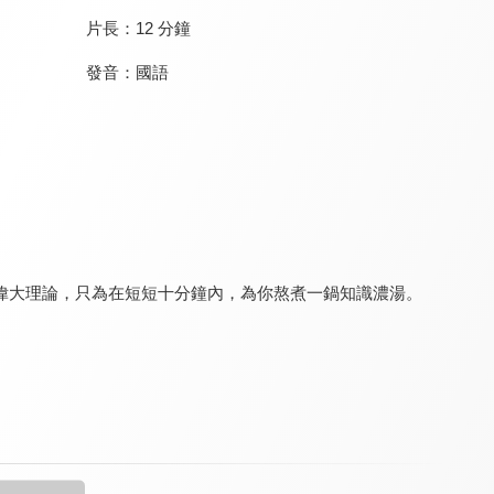
片長：
12 分鐘
發音：
國語
籌碼K線投資教室
蔡司投資教室
均線海撈大作戰
8.0
8.0
8.0
更新至第 15 集
更新至第 5 集
更新至第 10 集
偉大理論，只為在短短十分鐘內，為你熬煮一鍋知識濃湯。
期權先生 投資教室
丹尼爾-股神炒股室
輕鬆學理財
8.0
8.0
8.0
更新至第 2 集
更新至第 12 集
更新至第 35 集