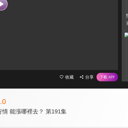
收藏
分享
.0
行情 能漲哪裡去？ 第191集