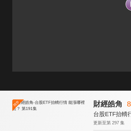
財經皓角
8
台股ETF抬轎
更新至第 297 集