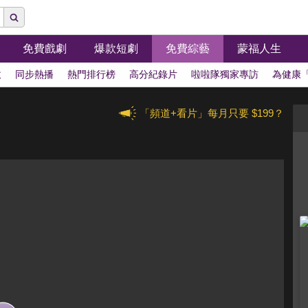
免費戲劇
爆款短劇
免費綜藝
蒙福人生
拔
同步熱播
熱門排行榜
高分紀錄片
啦啦隊獨家專訪
為健康
「頻道+看片」每月只要 $199？