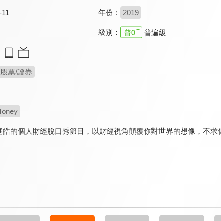
-11
年份：
2019
級別：
普遍級
股票/證券
oney
庭皓的個人財經脫口秀節目，以財經視角顛覆你對世界的想像，不求