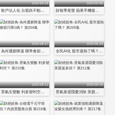
2024-04-29
2024-05-06
散戶法人化 台股跌不動？ 第198集
財報季尾聲 蘋果手機復甦弱？ 第199集
2024-06-17
2024-06-24
為何通膨降溫 聯準會卻只降1碼？ 第204集
全民AI化 股市過熱了嗎？ 第205集
2024-08-12
2024-08-19
景氣生變數 利多變利空？ 第210集
景氣衰退隱憂消除 美股返多頭？ 第211集