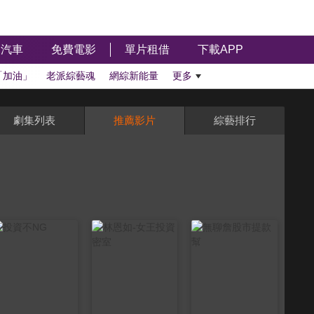
汽車
免費電影
單片租借
下載APP
「加油」
老派綜藝魂
網綜新能量
更多
劇集列表
推薦影片
綜藝排行