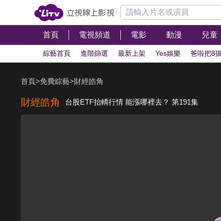
首頁
電視頻道
電影
動漫
兒童
綜藝首頁
進階篩選
最新上架
Yes娛樂
爸啦把8
首頁
>
免費綜藝
>
財經皓角
財經皓角
台股ETF抬轎行情 能漲哪裡去？ 第191集