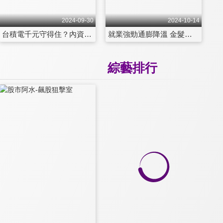
2024-09-30
2024-10-14
台積電千元守得住？內資買盤推台股 第216集
就業強勁通膨降溫 金髮女孩經濟到來？ 第217集
綜藝排行