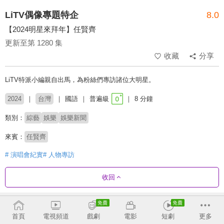
LiTV偶像專題特企
8.0
【2024明星來拜年】任賢齊
更新至第 1280 集
收藏
分享
LiTV特派小編親自出馬，為粉絲們專訪諸位大明星。
2024
台灣
國語
普遍級
8 分鐘
類別：
綜藝
娛樂
娛樂新聞
來賓：
任賢齊
# 演唱會紀實
# 人物專訪
收回
劇集列表
反序
收合
首頁
電視頻道
戲劇
電影
短劇
更多