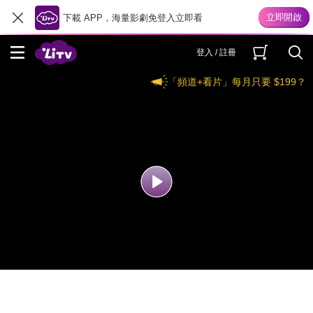
下載 APP，海量影劇免登入立即看
登入 / 註冊
「頻道+看片」每月只要 $199？