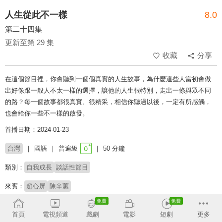
人生從此不一樣
8.0
第二十四集
更新至第 29 集
收藏
分享
在這個節目裡，你會聽到一個個真實的人生故事，為什麼這些人當初會做
出好像跟一般人不太一樣的選擇，讓他的人生很特別，走出一條與眾不同
的路？每一個故事都很真實、很精采，相信你聽過以後，一定有所感觸，
也會給你一些不一樣的啟發。
首播日期：2024-01-23
台灣
國語
普遍級
50 分鐘
類別：
自我成長
談話性節目
來賓：
趙心屏
陳辛蕙
收回
首頁
電視頻道
戲劇
電影
短劇
更多