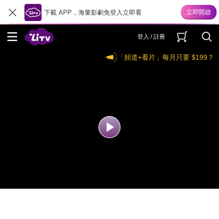
下載 APP，海量影劇免登入立即看
登入 / 註冊
「頻道+看片」每月只要 $199？