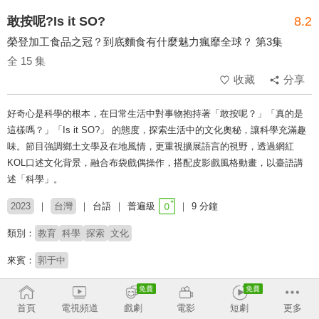
敢按呢?Is it SO?
8.2
榮登加工食品之冠？到底麵食有什麼魅力瘋靡全球？ 第3集
全 15 集
收藏
分享
好奇心是科學的根本，在日常生活中對事物抱持著「敢按呢？」「真的是
這樣嗎？」「Is it SO?」 的態度，探索生活中的文化奧秘，讓科學充滿趣
味。節目強調鄉土文學及在地風情，更重視擴展語言的視野，透過網紅
KOL口述文化背景，融合布袋戲偶操作，搭配皮影戲風格動畫，以臺語講
述「科學」。
2023
台灣
台語
普遍級
9 分鐘
類別：
教育
科學
探索
文化
來賓：
郭于中
收回
首頁
電視頻道
戲劇
電影
短劇
更多