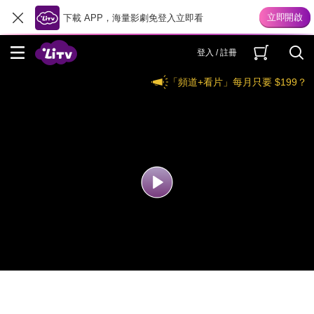
下載 APP，海量影劇免登入立即看
登入 / 註冊
「頻道+看片」每月只要 $199？