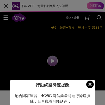
下載 APP，海量影劇免登入立即看
登入 / 註冊
「頻道+看片」每月只要 $199？
行動網路降速提醒
配合國家演習，4G/5G 電信業者將進行降速演
練，影音觀看可能延遲：