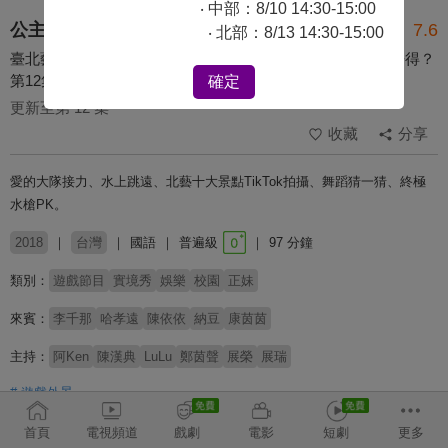
‧ 中部：8/10 14:30-15:00
公主我來了
7.6
‧ 北部：8/13 14:30-15:00
臺北藝術大學－納豆依依情侶交手PK！江山與美人能不能兼得？
第12集
確定
更新至第 12 集
收藏
分享
愛的大隊接力、水上跳遠、北藝十大景點TikTok拍攝、舞蹈猜一猜、終極
水槍PK。
2018
台灣
國語
普遍級
97 分鐘
類別：
遊戲節目
實境秀
娛樂
校園
正妹
來賓：
李千那
哈孝遠
陳依依
納豆
康茵茵
主持：
阿Ken
陳漢典
LuLu
鄭茵聲
展榮
展瑞
# 遊戲外景
首頁
電視頻道
戲劇
電影
短劇
更多
收回