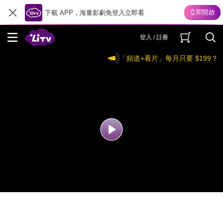
下載 APP，海量影劇免登入立即看
登入 / 註冊
「頻道+看片」每月只要 $199？