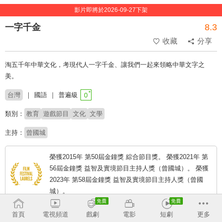
影片即將於2026-09-27下架
一字千金
8.3
收藏
分享
淘五千年中華文化，考現代人一字千金、讓我們一起來領略中華文字之
美。
台灣
國語
普遍級
類別：
教育
遊戲節目
文化
文學
主持：
曾國城
榮獲2015年 第50屆金鐘獎 綜合節目獎。 榮獲2021年 第
56屆金鐘獎 益智及實境節目主持人獎（曾國城）。 榮獲
2023年 第58屆金鐘獎 益智及實境節目主持人獎（曾國
城）。
首頁
電視頻道
戲劇
電影
短劇
更多
# 考驗腦力
# 益智競賽
# 寓教於樂
# 知識問答
# 文字遊戲