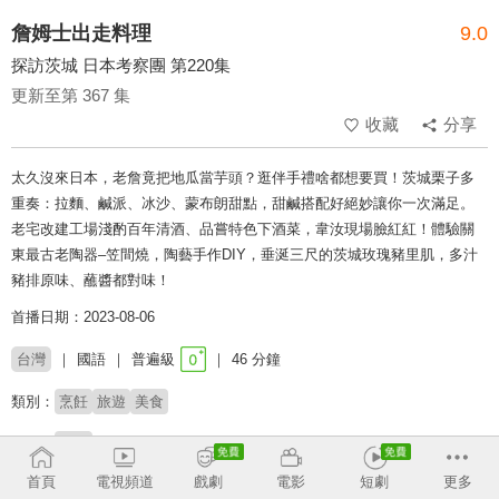
詹姆士出走料理
9.0
探訪茨城 日本考察團 第220集
更新至第 367 集
收藏
分享
太久沒來日本，老詹竟把地瓜當芋頭？逛伴手禮啥都想要買！茨城栗子多
重奏：拉麵、鹹派、冰沙、蒙布朗甜點，甜鹹搭配好絕妙讓你一次滿足。
老宅改建工場淺酌百年清酒、品嘗特色下酒菜，韋汝現場臉紅紅！體驗關
東最古老陶器–笠間燒，陶藝手作DIY，垂涎三尺的茨城玫瑰豬里肌，多汁
豬排原味、蘸醬都對味！
首播日期：2023-08-06
台灣
國語
普遍級
46 分鐘
類別：
烹飪
旅遊
美食
來賓：
韋汝
首頁
電視頻道
戲劇
電影
短劇
更多
主持：
詹姆士