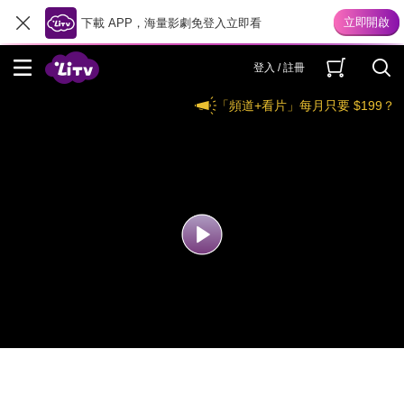
下載 APP，海量影劇免登入立即看
登入 / 註冊
「頻道+看片」每月只要 $199？