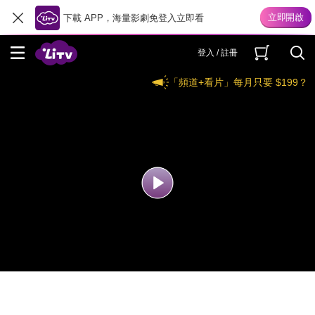
下載 APP，海量影劇免登入立即看
登入 / 註冊
「頻道+看片」每月只要 $199？