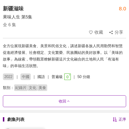
新疆滋味
8.0
果味人生 第5集
全 6 集
收藏
分享
全方位展現新疆美食、美景和民俗文化，講述新疆各族人民用勤勞和智慧
促進經濟發展、社會穩定、文化繁榮、民族團結的美好故事。以「美味的
故事」為線索，帶領觀眾瞭解新疆這片文化融合的土地和人民「有滋有
味」的幸福生活狀態。
2022
中國
國語
普遍級
50 分鐘
類別：
紀錄片
文化
美食
收回
劇集列表
正序