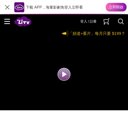
下載 APP，海量影劇免登入立即看
登入 / 註冊
「頻道+看片」每月只要 $199？