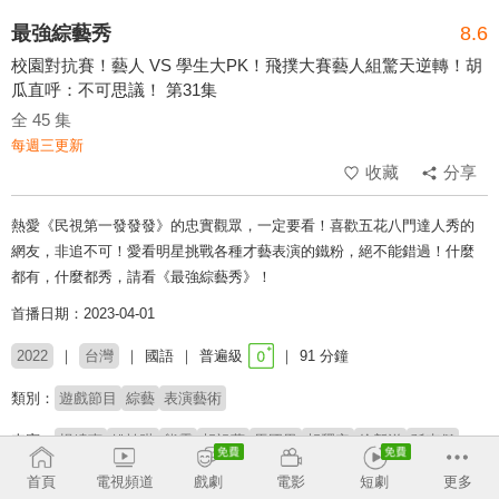
最強綜藝秀
8.6
校園對抗賽！藝人 VS 學生大PK！飛撲大賽藝人組驚天逆轉！胡
瓜直呼：不可思議！ 第31集
全 45 集
每週三更新
收藏
分享
熱愛《民視第一發發發》的忠實觀眾，一定要看！喜歡五花八門達人秀的
網友，非追不可！愛看明星挑戰各種才藝表演的鐵粉，絕不能錯過！什麼
都有，什麼都秀，請看《最強綜藝秀》！
首播日期：2023-04-01
2022
台灣
國語
普遍級
91 分鐘
類別：
遊戲節目
綜藝
表演藝術
來賓：
楊繡惠
姚祐琳
熊霓
胡祖薇
馬國畢
胡釋安
徐新洋
孫克傑
柯家豪
徐瑋澤
王霆晏
草莓
宋羽葤
大飛
北市大文化藝術隊
首頁
電視頻道
戲劇
電影
短劇
更多
STM人造技藝