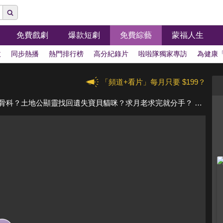
免費戲劇
爆款短劇
免費綜藝
蒙福人生
拔
同步熱播
熱門排行榜
高分紀錄片
啦啦隊獨家專訪
為健康
「頻道+看片」每月只要 $199？
拜拜發生的神奇故事：摔斷腿滿頭血還能騎車看骨科？土地公顯靈找回遺失寶貝貓咪？求月老求完就分手？ 第3集