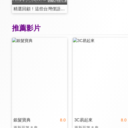
2022-11-13
精選回顧！這些台灣俚語你會幾句;遺珠畫面曝光！成人片產業怎麼試鏡？阿姨都吃會腐蝕人的維他命C！跟說日文的阿公玩猜謎！ 第13集
推薦影片
銀髮寶典
3C易起來
8.0
8.0
更新至第 8 集
更新至第 8 集