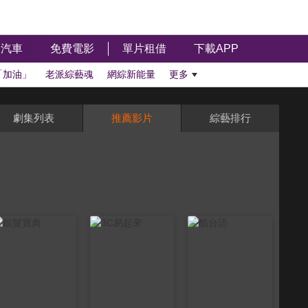
汽車
免費電影
單片租借
下載APP
「加油」
老派綜藝魂
網綜新能量
更多
劇集列表
推薦影片
綜藝排行