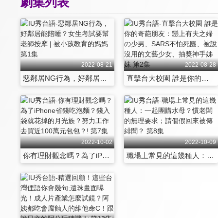
劇集列表
2022-08-21
2022-08-28
惡鄰居NG行為，好鄰居能陪睡？女生考試要幫老師按摩 | 被小孩教育的媽媽 第1集
直擊台大校園 誰是你的奇葩朋友：戀上有夫之婦の少男、SARS不怕死團、被說沒用的文藝少女、抽獎神手姊妹 第2集
2022-10-02
2022-10-09
你有理財觀念嗎？為了iPhone省錢吃泡麵？錢入袋就花掉的月光族？努力工作去買近100萬元包包？! 第7集
職場上常見的這幾種人：一起團購水母？慣老闆的無理要求；請個假回來被傳緋聞？ 第8集