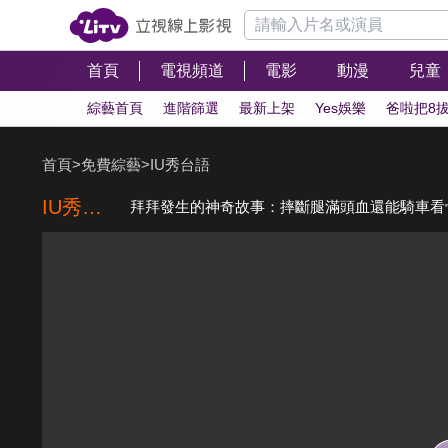
首頁
電視頻道
電影
動漫
兒童
綜藝首頁
進階篩選
最新上架
Yes娛樂
爸啦把8
首頁
>
免費綜藝
>
IU秀台語
IU秀台語