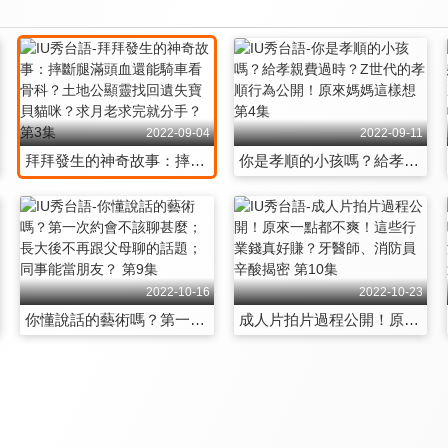
2022-09-04
2022-09-11
拜拜發生的神奇故事：摔斷腿滿頭血還能騎車看骨科？土地公顯靈找回遺失寶貝貓咪？求月老求完就分手？ 第3集
你是孝順的小孩嗎？給孝親費過時？Z世代的孝順行為公開！原來媽媽這樣想 第4集
2022-10-16
2022-10-23
你懂說話的藝術嗎？第一次約會不該聊甚麼；長大後不再跟父母聊的話題；同事能當朋友？ 第9集
成人片拍片過程公開！原來一點都不爽！這些行業錢真好賺？牙醫師、消防員辛酸揭密 第10集