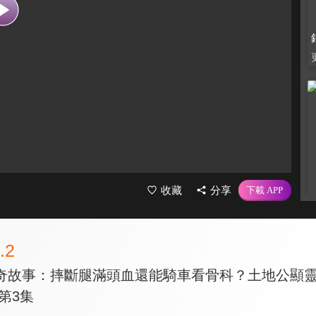
收藏
分享
.2
奇故事：摔斷腿滿頭血還能騎車看骨科？土地公顯
第3集