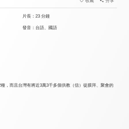
收藏
分享
片長：
23 分鐘
發音：
台語
、
國語
空中英語教室 英語維基
科學再發現 第六季
科學再發現 第三季
8.0
7.9
7.9
更新至第 114 集
更新至第 6 集
全 13 集
2種，而且台灣有將近3萬3千多個供教（信）徒膜拜、聚會的
科學再發現 第一季
一字千金
一字千金2
7.9
8.3
8.3
全 13 集
全 26 集
全 13 集