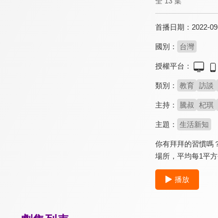
全 13 集
首播日期：
2022-09
國別：
台灣
授權平台：
類別：
教育
訪談
主持：
騰叔
杞琪
主題：
生活新知
你有拜拜的習慣嗎？
場所，平均每1平
播放