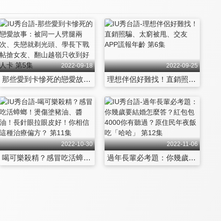
2022-09-18
2022-09-25
那些愛到卡慘死的戀愛故事：被同一人劈腿兩次、失戀就剃光頭、學長下戰帖搶女友、翻山越嶺只收到好人卡 第5集
理想伴侶好難找！直銷照騙、太窮被甩、交友APP謊報年齡 第6集
2022-10-30
2022-11-06
喝可樂殺精？感冒吃活蟑螂！燙傷塗豬油、醬油！長針眼拉眼皮好！你相信這種治療偏方？ 第11集
過年長輩必考題：你幾歲要結婚怎麼答？紅包包4000你有聽過？原住民年夜飯吃「哈哈」 第12集