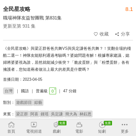
全民星攻略
8.1
職場神隊友益智團戰 第831集
更新至第 931 集
收藏
分享
《全民星攻略》與梁正群爸爸共舞VS與吳定謙爸爸共舞？！笑翻全場的殘
酷二選一！神隊友能順利通過考驗嗎？婆媳問題有解！根據專家建議，媳
婦將婆婆視為誰，居然就能減少衝突？「脆皮蛋餅」與「粉漿蛋餅」各有
擁護者，您知道兩者做法上最大的差異是什麼嗎？
首播日期：2023-04-05
台灣
國語
普遍級
47 分鐘
類別：
遊戲節目
綜藝
來賓：
梁正群
阿喜
鍾瑶
吳定謙
簡大為
林鈺恩
主持：
曾國城
蔡尚樺
首頁
電視頻道
戲劇
電影
短劇
更多