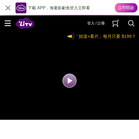
下載 APP，海量影劇免登入立即看
登入 / 註冊
「頻道+看片」每月只要 $199？