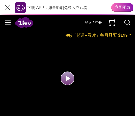
下載 APP，海量影劇免登入立即看
登入 / 註冊
「頻道+看片」每月只要 $199？