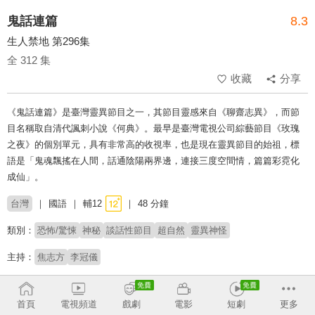
鬼話連篇
8.3
生人禁地 第296集
全 312 集
收藏
分享
《鬼話連篇》是臺灣靈異節目之一，其節目靈感來自《聊齋志異》，而節
目名稱取自清代諷刺小說《何典》。最早是臺灣電視公司綜藝節目《玫瑰
之夜》的個別單元，具有非常高的收視率，也是現在靈異節目的始祖，標
語是「鬼魂飄搖在人間，話通陰陽兩界邊，連接三度空間情，篇篇彩霓化
成仙」。
台灣
國語
輔12
48 分鐘
類別：
恐怖/驚悚
神秘
談話性節目
超自然
靈異神怪
主持：
焦志方
李冠儀
# 靈異
# 心理驚悚
# 恐怖靈異
# 談話性節目
# 心驚膽跳
# 東方神怪
# 懷舊
首頁
電視頻道
戲劇
電影
短劇
更多
收回