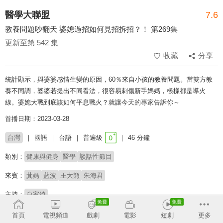
醫學大聯盟
7.6
教養問題吵翻天 婆媳過招如何見招拆招？！ 第269集
更新至第 542 集
收藏
分享
統計顯示，與婆婆感情生變的原因，60％來自小孩的教養問題。當雙方教
養不同調，婆婆若提出不同看法，很容易刺傷新手媽媽，樣樣都是導火
線。婆媳大戰到底該如何平息戰火？就讓今天的專家告訴你～
首播日期：2023-03-28
台灣
國語
台語
普遍級
46 分鐘
類別：
健康與健身
醫學
談話性節目
來賓：
萁媽
藍波
王大熊
朱海君
主持：
白家綺
# 健康保健
# 醫療
# 談話性節目
# 知識問答
首頁
電視頻道
戲劇
電影
短劇
更多