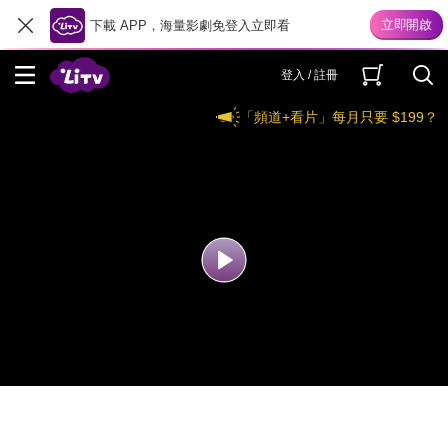
下載 APP，海量影劇免登入立即看
登入 / 註冊
「頻道+看片」每月只要 $199？