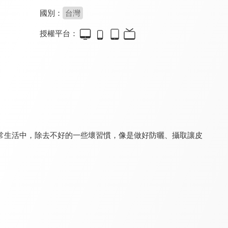
國別：
台灣
授權平台：
食在有健康
健康問良醫
銀髮寶典
8.0
8.2
8.0
更新至第 563 集
更新至第 91 集
更新至第 8 集
常生活中，除去不好的一些壞習慣，像是做好防曬、攝取讓皮
請你跟我這樣過
健康有夠讚 - 有氧好運動
健康新煮流 有煮真好
8.0
8.1
8.0
更新至第 1271 集
全 39 集
更新至第 20 集