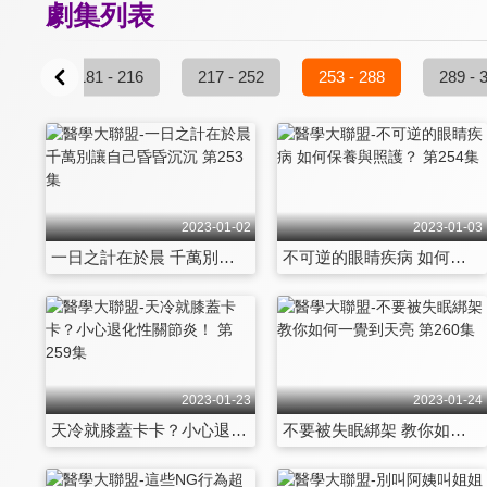
劇集列表
 180
181 - 216
217 - 252
253 - 288
289 - 
2023-01-02
2023-01-03
一日之計在於晨 千萬別讓自己昏昏沉沉 第253集
不可逆的眼睛疾病 如何保養與照護？ 第254集
2023-01-23
2023-01-24
天冷就膝蓋卡卡？小心退化性關節炎！ 第259集
不要被失眠綁架 教你如何一覺到天亮 第260集