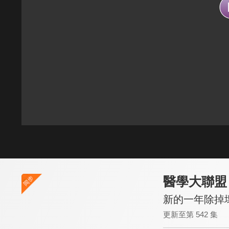
醫學大聯盟
新的一年除掉壞
更新至第 542 集