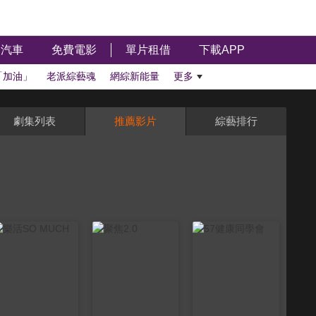
汽車
免費電影
單片租借
下載APP
「加油」
老派綜藝魂
網綜新能量
更多
劇集列表
推薦影片
綜藝排行