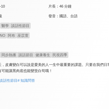
-10
片長：
46 分鐘
發音：
國語
、
台語
級
醫學
談話性節目
NO
阿布
巫苡萱
同步熱播
談話節目
健康養生
民視四季
天，皮膚變白可以說是愛美的人一生中最重要的課題。只要在我們日
有可能讓黑肉底也能變筊白筍哦！
 談話性節目
# 知識問答