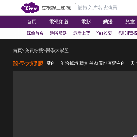
首頁
電視頻道
電影
動漫
兒童
綜藝首頁
進階篩選
最新上架
Yes娛樂
爸啦把8
首頁
>
免費綜藝
>
醫學大聯盟
醫學大聯盟
新的一年除掉壞習慣 黑肉底也有變白的一天 第