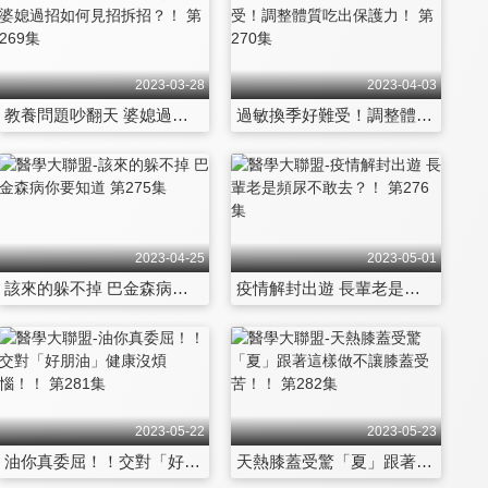
2023-03-28
2023-04-03
教養問題吵翻天 婆媳過招如何見招拆招？！ 第269集
過敏換季好難受！調整體質吃出保護力！ 第270集
2023-04-25
2023-05-01
該來的躲不掉 巴金森病你要知道 第275集
疫情解封出遊 長輩老是頻尿不敢去？！ 第276集
2023-05-22
2023-05-23
油你真委屈！！交對「好朋油」健康沒煩惱！！ 第281集
天熱膝蓋受驚「夏」跟著這樣做不讓膝蓋受苦！！ 第282集