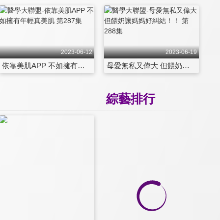
2023-06-12
2023-06-19
依靠美肌APP 不如擁有年輕真美肌 第287集
母愛無私又偉大 但餵奶讓媽媽好糾結！！ 第288集
綜藝排行