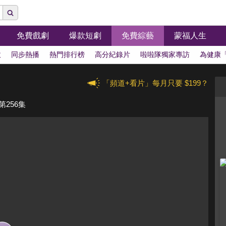
免費戲劇
爆款短劇
免費綜藝
蒙福人生
拔
同步熱播
熱門排行榜
高分紀錄片
啦啦隊獨家專訪
為健康
「頻道+看片」每月只要 $199？
256集