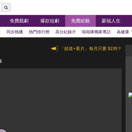
免費戲劇
爆款短劇
免費綜藝
蒙福人生
拔
同步熱播
熱門排行榜
高分紀錄片
啦啦隊獨家專訪
為健康
「頻道+看片」每月只要 $199？
集