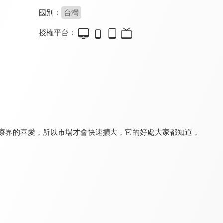
國別：
台灣
授權平台：
食在有健康
健康問良醫
銀髮寶典
8.0
8.2
8.0
更新至第 563 集
更新至第 91 集
更新至第 8 集
球醫療界的喜愛，所以市場才會快速擴大，它的好處大家都知道，
請你跟我這樣過
健康有夠讚 - 有氧好運動
健康新煮流 有煮真好
8.0
8.1
8.0
更新至第 1271 集
全 39 集
更新至第 20 集