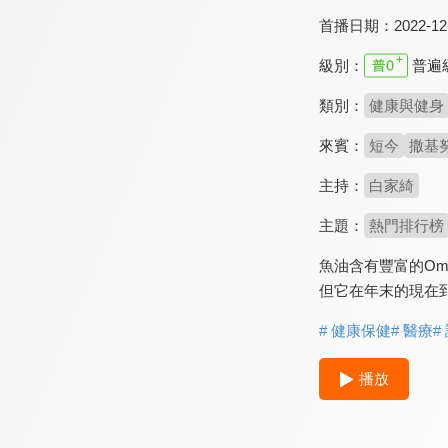
首播日期：
2022-12
級別：
普遍
類別：
健康與健身
來賓：
短今
撒基
主持：
白家綺
主題：
熱門排行榜
魚油含有豐富的Om
但它在年末的現在到
# 健康保健
# 醫療
#
播放