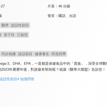
-27
片長：
46 分鐘
發音：
國語
、
台語
級
醫學
談話性節目
努
黃子玲
江振愷
同步熱播
談話節目
健康養生
民視四季
ega-3、DHA、EPA，一直都是保健食品中的「貴族」，深受全
2023年農曆年後，對誰最有幫助呢？就讓《醫學大聯盟》告訴您！
 談話性節目
# 知識問答