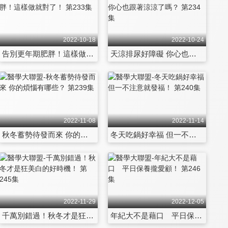
2022-10-18
2022-10-24
告別更年期肥胖！這樣做就對了！ 第233集
天涼排尿好障礙 你心也跟著涼涼了嗎？ 第234集
2022-11-08
2022-11-14
秋冬蓄勢待發而來 你的煩惱有哪些？ 第239集
冬天吃鍋好幸福 但一不注意就發福！ 第240集
2022-11-29
2022-12-05
千萬別錯過！秋冬才是狂美白的好時機！ 第245集
年紀大不是藉口 平日保養攏愛顧！ 第246集