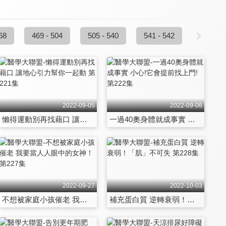
68
469 - 504
505 - 540
541 - 542
2022-09-05
2022-09-06
懶得運動別再找藉口 讓地心引力幫你一起動 第221集
一過40奧身體就成事實 小心!它會提前找上門! 第222集
2022-09-27
2022-10-03
不想被家庭小孩催老 我要當人人眼中的女神！ 第227集
補充蛋白質 逆轉衰弱！「肌」不可失 第228集