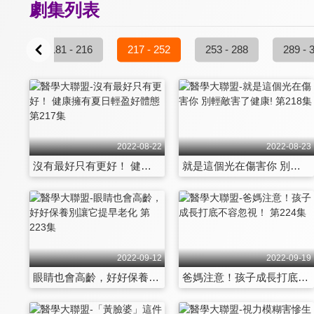
劇集列表
 180
181 - 216
217 - 252
253 - 288
289 - 
2022-08-22
2022-08-23
沒有最好只有更好！ 健康擁有夏日輕盈好體態 第217集
就是這個光在傷害你 別輕敵害了健康! 第218集
2022-09-12
2022-09-19
眼睛也會高齡，好好保養別讓它提早老化 第223集
爸媽注意！孩子成長打底不容忽視！ 第224集