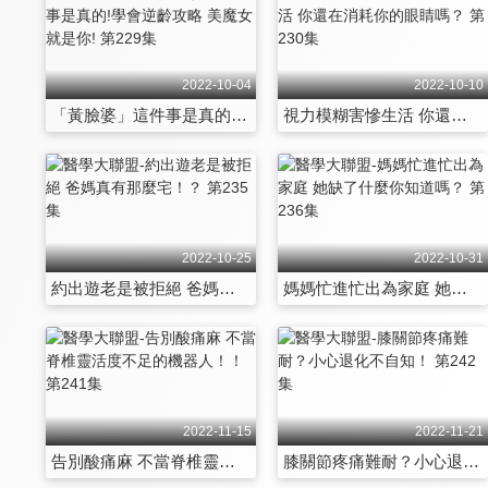
2022-10-04
2022-10-10
「黃臉婆」這件事是真的!學會逆齡攻略 美魔女就是你! 第229集
視力模糊害慘生活 你還在消耗你的眼睛嗎？ 第230集
2022-10-25
2022-10-31
約出遊老是被拒絕 爸媽真有那麼宅！？ 第235集
媽媽忙進忙出為家庭 她缺了什麼你知道嗎？ 第236集
2022-11-15
2022-11-21
告別酸痛麻 不當脊椎靈活度不足的機器人！！ 第241集
膝關節疼痛難耐？小心退化不自知！ 第242集