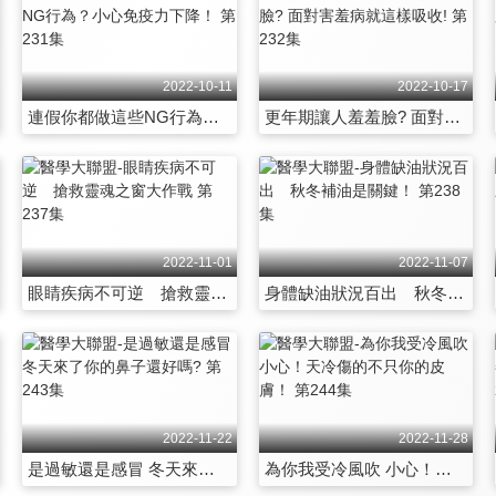
2022-10-11
2022-10-17
連假你都做這些NG行為？小心免疫力下降！ 第231集
更年期讓人羞羞臉? 面對害羞病就這樣吸收! 第232集
2022-11-01
2022-11-07
眼睛疾病不可逆 搶救靈魂之窗大作戰 第237集
身體缺油狀況百出 秋冬補油是關鍵！ 第238集
2022-11-22
2022-11-28
是過敏還是感冒 冬天來了你的鼻子還好嗎? 第243集
為你我受冷風吹 小心！天冷傷的不只你的皮膚！ 第244集