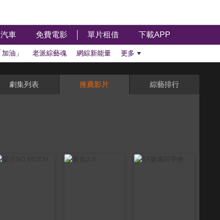
汽車
免費電影
單片租借
下載APP
「加油」
老派綜藝魂
網綜新能量
更多
劇集列表
推薦影片
綜藝排行