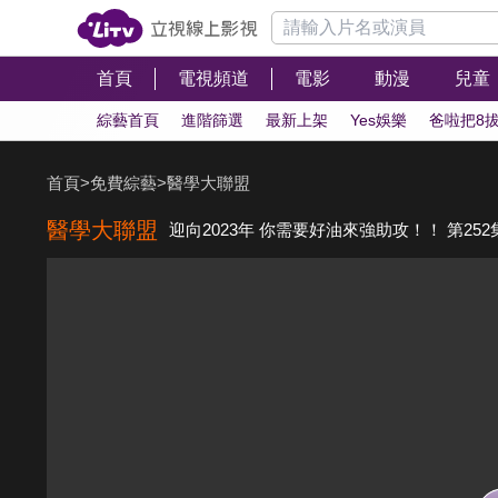
首頁
電視頻道
電影
動漫
兒童
綜藝首頁
進階篩選
最新上架
Yes娛樂
爸啦把8
首頁
>
免費綜藝
>
醫學大聯盟
醫學大聯盟
迎向2023年 你需要好油來強助攻！！ 第252