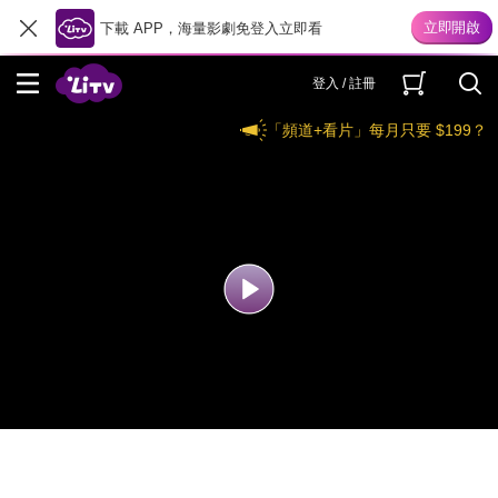
下載 APP，海量影劇免登入立即看
登入 / 註冊
「頻道+看片」每月只要 $199？