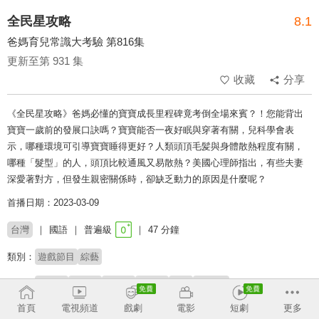
全民星攻略
8.1
爸媽育兒常識大考驗 第816集
更新至第 931 集
收藏
分享
《全民星攻略》爸媽必懂的寶寶成長里程碑竟考倒全場來賓？！您能背出
寶寶一歲前的發展口訣嗎？寶寶能否一夜好眠與穿著有關，兒科學會表
示，哪種環境可引導寶寶睡得更好？人類頭頂毛髪與身體散熱程度有關，
哪種「髮型」的人，頭頂比較通風又易散熱？美國心理師指出，有些夫妻
深愛著對方，但發生親密關係時，卻缺乏動力的原因是什麼呢？
首播日期：2023-03-09
台灣
國語
普遍級
47 分鐘
類別：
遊戲節目
綜藝
來賓：
黃靖倫
楊小雨
黃少谷
林采薇
玉兔
Howard
首頁
電視頻道
戲劇
電影
短劇
更多
主持：
曾國城
蔡尚樺