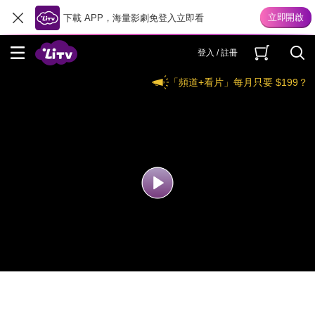
下載 APP，海量影劇免登入立即看
登入 / 註冊
「頻道+看片」每月只要 $199？