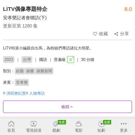
LiTV偶像專題特企
8.0
安孝燮記者會聯訪(下)
更新至第 1280 集
收藏
分享
LiTV特派小編親自出馬，為粉絲們專訪諸位大明星。
2023
台灣
國語
普遍級
30 分鐘
類別：
綜藝
娛樂
娛樂新聞
來賓：
安孝燮
# 演唱會紀實
# 人物專訪
收回
劇集列表
反序
收合
首頁
電視頻道
戲劇
電影
短劇
更多