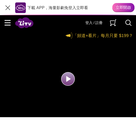
下載 APP，海量影劇免登入立即看
登入 / 註冊
「頻道+看片」每月只要 $199？