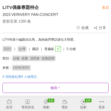
LiTV偶像專題特企
8.0
2023 VERIVERY FAN-CONCERT
更新至第 1280 集
收藏
分享
LiTV特派小編親自出馬，為粉絲們專訪諸位大明星。
2023
台灣
國語
普遍級
5 分鐘
類別：
綜藝
娛樂
演唱會
娛樂新聞
來賓：
VERIVERY
# 演唱會紀實
# 人物專訪
收回
劇集列表
反序
收合
首頁
電視頻道
戲劇
電影
短劇
更多