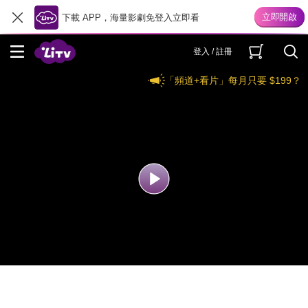
下載 APP，海量影劇免登入立即看
登入 / 註冊
「頻道+看片」每月只要 $199？