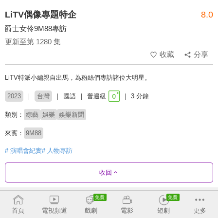
LiTV偶像專題特企
8.0
爵士女伶9M88專訪
更新至第 1280 集
收藏
分享
LiTV特派小編親自出馬，為粉絲們專訪諸位大明星。
2023
台灣
國語
普遍級
3 分鐘
類別：
綜藝
娛樂
娛樂新聞
來賓：
9M88
# 演唱會紀實
# 人物專訪
收回
劇集列表
反序
收合
首頁
電視頻道
戲劇
電影
短劇
更多