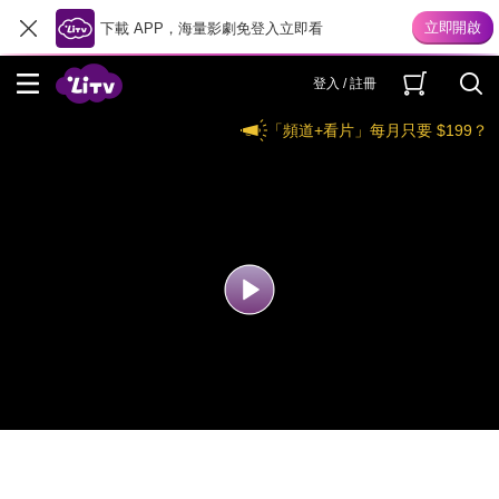
下載 APP，海量影劇免登入立即看
登入 / 註冊
「頻道+看片」每月只要 $199？