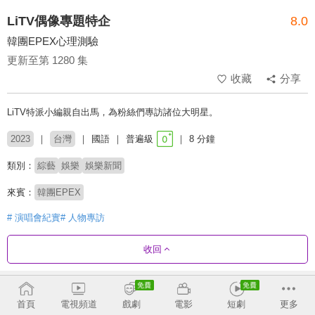
LiTV偶像專題特企
8.0
韓團EPEX心理測驗
更新至第 1280 集
收藏
分享
LiTV特派小編親自出馬，為粉絲們專訪諸位大明星。
2023
台灣
國語
普遍級
8 分鐘
類別：
綜藝
娛樂
娛樂新聞
來賓：
韓團EPEX
# 演唱會紀實
# 人物專訪
收回
劇集列表
反序
收合
首頁
電視頻道
戲劇
電影
短劇
更多