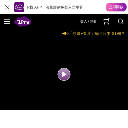
下載 APP，海量影劇免登入立即看
登入 / 註冊
「頻道+看片」每月只要 $199？