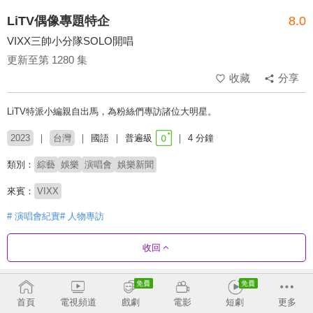
LiTV偶像專題特企
8.0
VIXX三帥小分隊SOLO開唱
更新至第 1280 集
收藏
分享
LiTV特派小編親自出馬，為粉絲們專訪諸位大明星。
2023
台灣
國語
普遍級
4 分鐘
類別：
綜藝
娛樂
演唱會
娛樂新聞
來賓：
VIXX
# 演唱會紀實
# 人物專訪
收回
劇集列表
反序
收合
首頁
電視頻道
戲劇
電影
短劇
更多