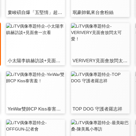
婁峻碩自爆「五堅情」超勤練健身
珉豪帥氣來台會粉絲
小太陽李鎮赫訪談+見面會一次看
VERIVERY見面會放閃太可愛！
YinWar雙帥CP Kiss泰害羞！
TOP DOG 守護者羅志祥