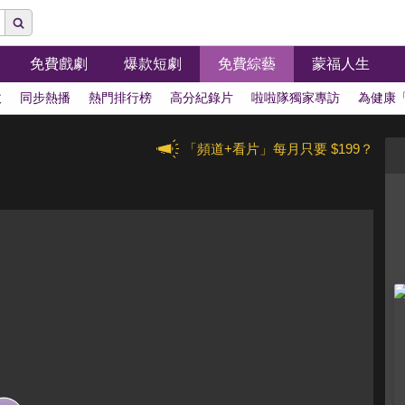
免費戲劇
爆款短劇
免費綜藝
蒙福人生
拔
同步熱播
熱門排行榜
高分紀錄片
啦啦隊獨家專訪
為健康
「頻道+看片」每月只要 $199？