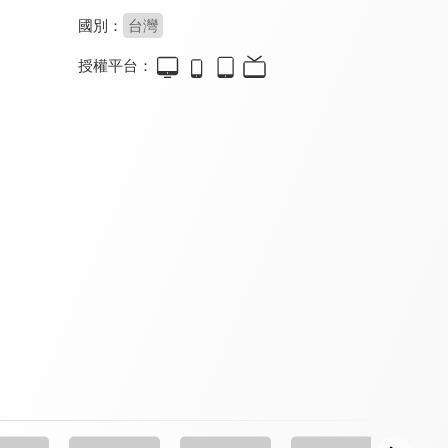
國別：
台灣
授權平台：
2分之一強
Money Money 麥克瘋
木曜4超玩 YARTIST全明星運動大會
8.0
8.3
9.0
全 1392 集
更新至第 30 集
全 4 集
10點我好神
開始跳舞吧2
今夜造口夜
8.3
8.1
8.0
更新至第 12 集
全 8 集
全 13 集