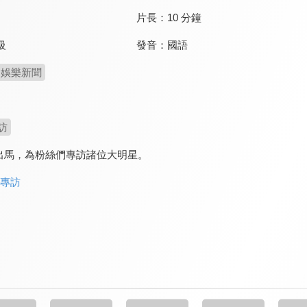
片長：
10 分鐘
發音：
國語
級
娛樂新聞
訪
自出馬，為粉絲們專訪諸位大明星。
物專訪