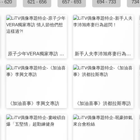
 - 620
621 - 656
657 - 693
694 - 733
734
原子少年VERA獨家專訪 情人節他們想這樣過?!
新手人夫李沛旭疼妻行為超閃！
《加油喜事》李興文專訪
《加油喜事》洪都拉斯專訪