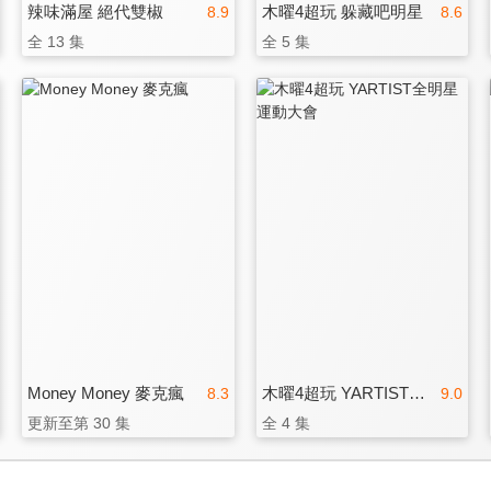
辣味滿屋 絕代雙椒
木曜4超玩 躲藏吧明星
8.9
8.6
全 13 集
全 5 集
Money Money 麥克瘋
木曜4超玩 YARTIST全明星運動大會
8.3
9.0
更新至第 30 集
全 4 集