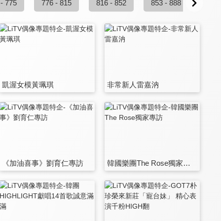
 - 775
776 - 815
816 - 852
853 - 888
889 
凱渥女模黃珮琪
非常新人雷嘉汭
《加油喜事》劉育仁專訪
韓國樂團The Rose獨家專訪