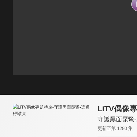
LiTV偶像
守護黑面琵鷺
更新至第 1280 集