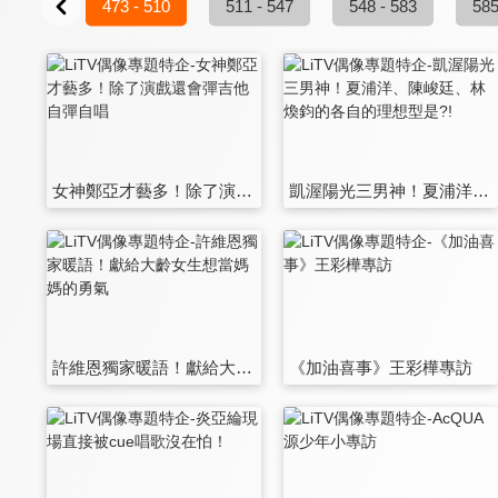
5 - 472
473 - 510
511 - 547
548 - 583
585
女神鄭亞才藝多！除了演戲還會彈吉他自彈自唱
凱渥陽光三男神！夏浦洋、陳峻廷、林煥鈞的各自的理想型是?!
許維恩獨家暖語！獻給大齡女生想當媽媽的勇氣
《加油喜事》王彩樺專訪