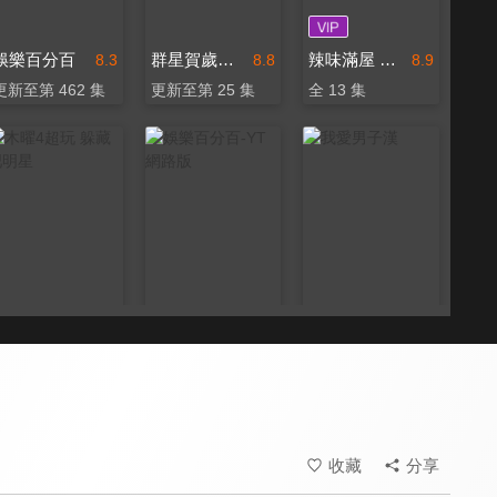
娛樂百分百
群星賀歲祝福
辣味滿屋 絕代雙椒
8.3
8.8
8.9
更新至第 462 集
更新至第 25 集
全 13 集
木曜4超玩 躲藏吧明星
娛樂百分百-YT網路版
我愛男子漢
8.6
8.3
8.0
全 5 集
更新至第 32 集
全 39 集
收藏
分享