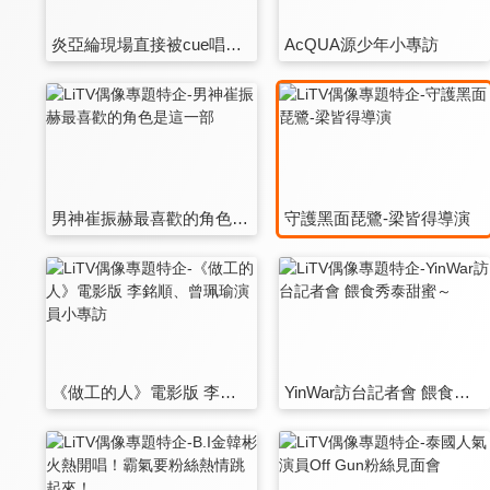
炎亞綸現場直接被cue唱歌沒在怕！
AcQUA源少年小專訪
男神崔振赫最喜歡的角色是這一部
守護黑面琵鷺-梁皆得導演
《做工的人》電影版 李銘順、曾珮瑜演員小專訪
YinWar訪台記者會 餵食秀泰甜蜜～