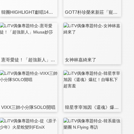
韓團HIGHLIGHT獻唱14首歌誠意滿滿
GOT7朴珍榮來新莊「寵台妹」 精心表演千粉HIGH翻
憲哥愛徒！「超強新人」Miusa妙莎
女神林嘉綺來了
VIXX三帥小分隊SOLO開唱
韓星李宰旭因《還魂》爆紅！自曝私下超害羞