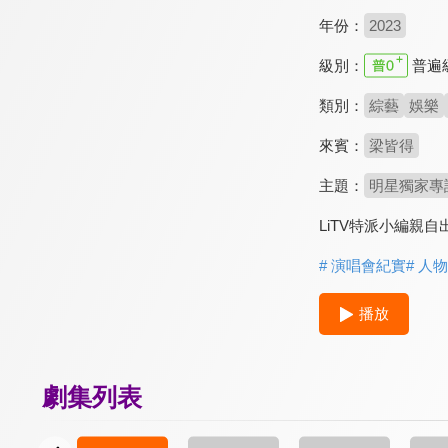
年份：
2023
級別：
普遍
類別：
綜藝
娛樂
來賓：
梁皆得
主題：
明星獨家專
LiTV特派小編親
# 演唱會紀實
# 人
播放
劇集列表