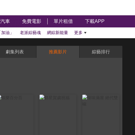
汽車
免費電影
單片租借
下載APP
「加油」
老派綜藝魂
網綜新能量
更多
劇集列表
推薦影片
綜藝排行