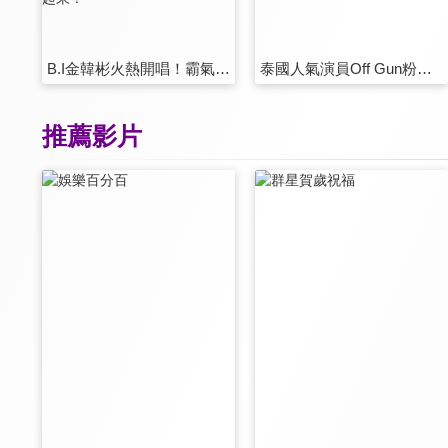
B.I金韓彬火熱開唱！霸氣要粉絲熱情跳起來！
泰國人氣演員Off Gun粉絲見面會
推薦影片