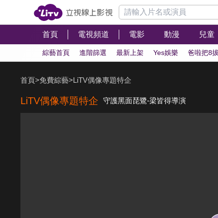
首頁
電視頻道
電影
動漫
兒童
綜藝首頁
進階篩選
最新上架
Yes娛樂
爸啦把8
首頁
>
免費綜藝
>
LiTV偶像專題特企
LiTV偶像專題特企
守護黑面琵鷺-梁皆得導演