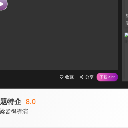
收藏
分享
專題特企
8.0
-梁皆得導演