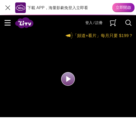
下載 APP，海量影劇免登入立即看
登入 / 註冊
「頻道+看片」每月只要 $199？