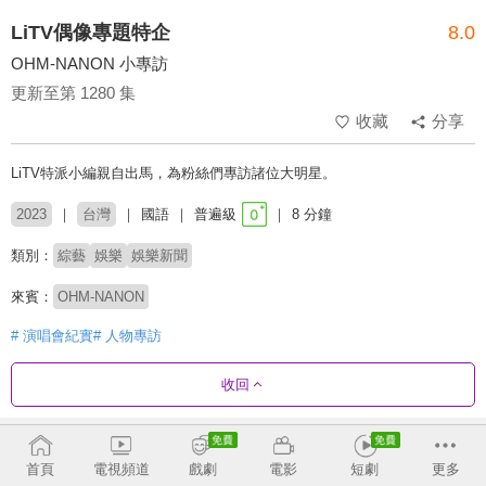
LiTV偶像專題特企
8.0
OHM-NANON 小專訪
更新至第 1280 集
收藏
分享
LiTV特派小編親自出馬，為粉絲們專訪諸位大明星。
2023
台灣
國語
普遍級
8 分鐘
類別：
綜藝
娛樂
娛樂新聞
來賓：
OHM-NANON
# 演唱會紀實
# 人物專訪
收回
劇集列表
反序
收合
首頁
電視頻道
戲劇
電影
短劇
更多