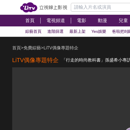
首頁
電視頻道
電影
動漫
兒童
綜藝首頁
進階篩選
最新上架
Yes娛樂
爸啦把8
首頁
>
免費綜藝
>
LiTV偶像專題特企
LiTV偶像專題特企
「行走的時尚教科書」孫盛希小專