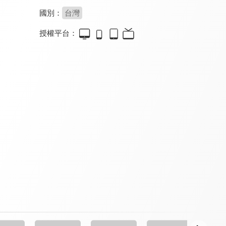
國別：
台灣
授權平台：
2分之一強
Money Money 麥克瘋
木曜4超玩 YARTIST全明星運動大會
8.0
8.3
9.0
全 1392 集
更新至第 30 集
全 4 集
10點我好神
開始跳舞吧2
今夜造口夜
8.3
8.1
8.0
更新至第 12 集
全 8 集
全 13 集