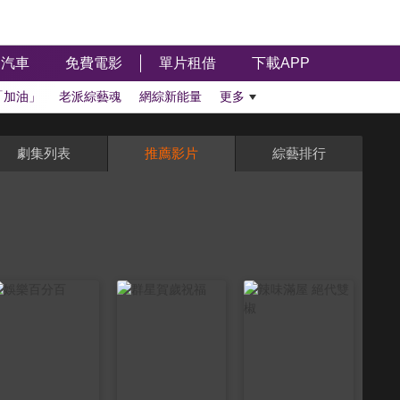
汽車
免費電影
單片租借
下載APP
「加油」
老派綜藝魂
網綜新能量
更多
劇集列表
推薦影片
綜藝排行