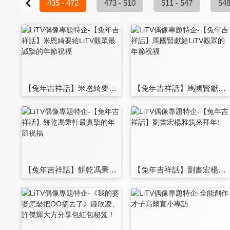
8 - 434
435 - 472
473 - 510
511 - 547
548
【兔年吉祥話】米恩綺要給LiTV觀眾最誠摯的年節祝福
【兔年吉祥話】馬國賢獻給LiTV觀眾的年節祝福
【兔年吉祥話】餅乾馮秉軒最真摯的年節祝福
【兔年吉祥話】劉書宏楊雅筑來拜年!