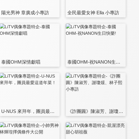
陽光男神 章廣成小專訪
全民最愛女神 Ella 小專訪
泰國OHM深情獻唱
泰國OHM-祝NANON生日快樂!
U-NUS 來拜年，團員最愛這道年菜！
《詐團圓》陳淑芳、謝瓊煖、林子熙小專訪