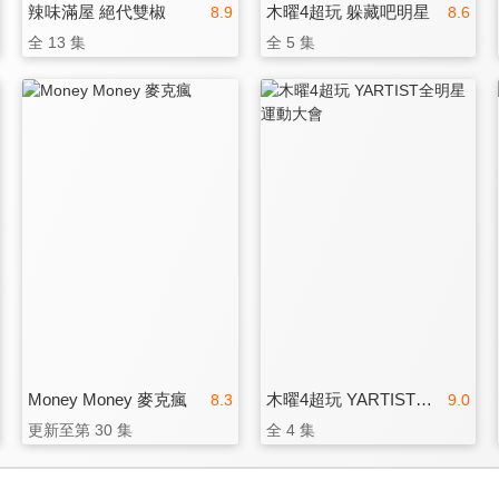
辣味滿屋 絕代雙椒
木曜4超玩 躲藏吧明星
8.9
8.6
全 13 集
全 5 集
Money Money 麥克瘋
木曜4超玩 YARTIST全明星運動大會
8.3
9.0
更新至第 30 集
全 4 集