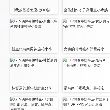
《我的婆婆怎麼把OO搞丟了》鍾欣凌、許傑輝大方分享包紅包秘笈！
全能創作才子高爾宣小專訪
新生代時尚男神施柏宇小專訪
女孩的時尚範本郭雪芙小專訪
林哲熹的新年新計畫分享
最時尚「毛毛鬼」林柏宏小專訪