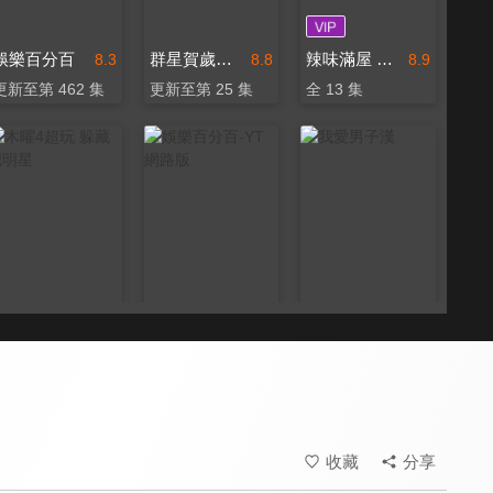
娛樂百分百
群星賀歲祝福
辣味滿屋 絕代雙椒
8.3
8.8
8.9
更新至第 462 集
更新至第 25 集
全 13 集
木曜4超玩 躲藏吧明星
娛樂百分百-YT網路版
我愛男子漢
8.6
8.3
8.0
全 5 集
更新至第 32 集
全 39 集
收藏
分享