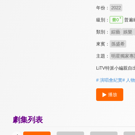
年份：
2022
級別：
普遍
類別：
綜藝
娛樂
來賓：
孫盛希
主題：
明星獨家專
LiTV特派小編親
# 演唱會紀實
# 人
播放
劇集列表