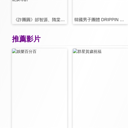
《詐團圓》邰智源、隋棠、陳昊森、屁孩專訪
韓國男子團體 DRIPPIN 來台記者會
推薦影片