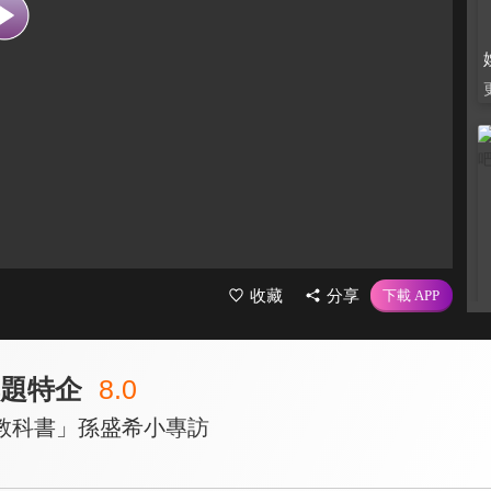
收藏
分享
專題特企
8.0
教科書」孫盛希小專訪