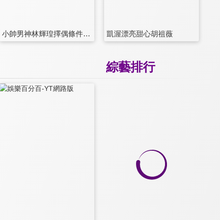
小帥男神林輝瑝擇偶條件大公開
凱渥漂亮甜心胡祖薇
綜藝排行