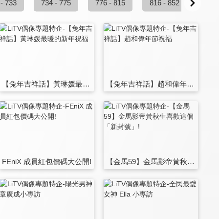
 - 733
734 - 775
776 - 815
816 - 852
853 
【兔年吉祥話】黃琳媛最暖的新年祝福
【兔年吉祥話】趙和偉年節祝福
FEniX 成員紅包價碼大公開!
【金馬59】金馬影帝黃秋生喜歡這個「新封號」!