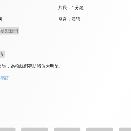
片長：
4 分鐘
發音：
國語
級
娛樂新聞
訪
自出馬，為粉絲們專訪諸位大明星。
物專訪