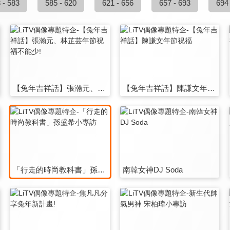
 - 583
585 - 620
621 - 656
657 - 693
694
【兔年吉祥話】張瀚元、林芷芸年節祝福不能少!
【兔年吉祥話】陳謙文年節祝福
「行走的時尚教科書」孫盛希小專訪
南韓女神DJ Soda