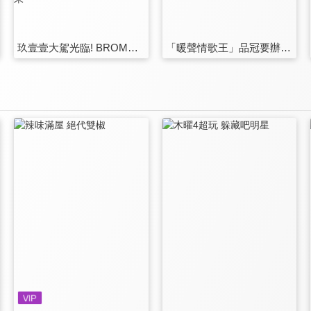
玖壹壹大駕光臨! BROMAN演唱會買起來~
「暖聲情歌王」品冠要辦演唱會啦