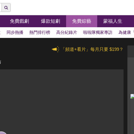
免費戲劇
爆款短劇
免費綜藝
蒙福人生
拔
同步熱播
熱門排行榜
高分紀錄片
啦啦隊獨家專訪
為健康
「頻道+看片」每月只要 $199？
訪