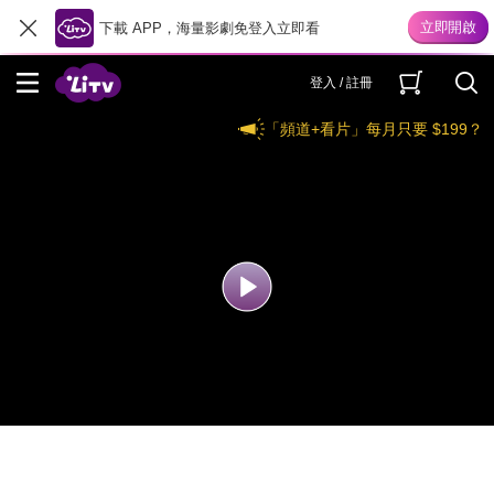
下載 APP，海量影劇免登入立即看
登入 / 註冊
「頻道+看片」每月只要 $199？