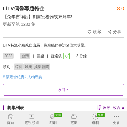
LiTV偶像專題特企
8.0
【兔年吉祥話】劉書宏楊雅筑來拜年!
更新至第 1280 集
收藏
分享
LiTV特派小編親自出馬，為粉絲們專訪諸位大明星。
2022
台灣
國語
普遍級
3 分鐘
類別：
綜藝
娛樂
娛樂新聞
# 演唱會紀實
# 人物專訪
收回
劇集列表
反序
收合
1250 - 1280
1214 - 1249
1178 - 1213
1141 - 1177
首頁
電視頻道
戲劇
電影
短劇
更多