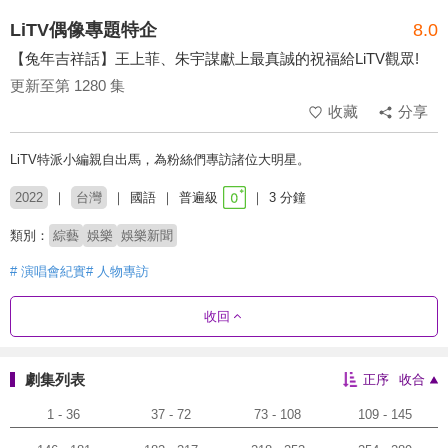
LiTV偶像專題特企
8.0
【兔年吉祥話】王上菲、朱宇謀獻上最真誠的祝福給LiTV觀眾!
更新至第 1280 集
收藏
分享
LiTV特派小編親自出馬，為粉絲們專訪諸位大明星。
2022
台灣
國語
普遍級
3 分鐘
類別：
綜藝
娛樂
娛樂新聞
# 演唱會紀實
# 人物專訪
收回
劇集列表
正序
收合
1 - 36
37 - 72
73 - 108
109 - 145