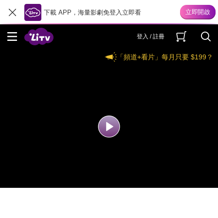
下載 APP，海量影劇免登入立即看
登入 / 註冊
「頻道+看片」每月只要 $199？