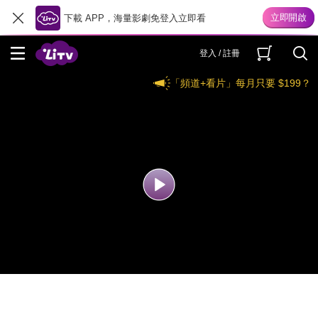
下載 APP，海量影劇免登入立即看
登入 / 註冊
「頻道+看片」每月只要 $199？