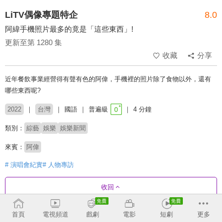
LiTV偶像專題特企
8.0
阿緯手機照片最多的竟是「這些東西」!
更新至第 1280 集
收藏
分享
近年餐飲事業經營得有聲有色的阿偉，手機裡的照片除了食物以外，還有
哪些東西呢?
2022
台灣
國語
普遍級
4 分鐘
類別：
綜藝
娛樂
娛樂新聞
來賓：
阿偉
# 演唱會紀實
# 人物專訪
收回
首頁
電視頻道
戲劇
電影
短劇
更多
劇集列表
反序
收合