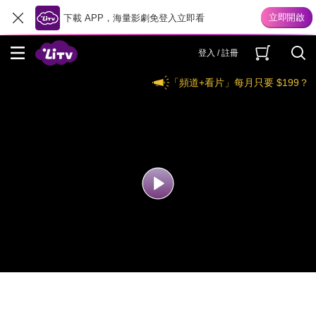
下載 APP，海量影劇免登入立即看
登入 / 註冊
「頻道+看片」每月只要 $199？