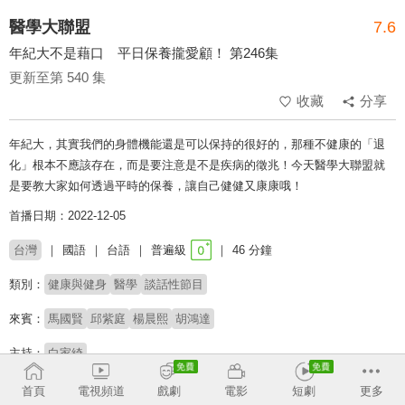
醫學大聯盟
7.6
年紀大不是藉口 平日保養攏愛顧！ 第246集
更新至第 540 集
收藏
分享
年紀大，其實我們的身體機能還是可以保持的很好的，那種不健康的「退
化」根本不應該存在，而是要注意是不是疾病的徵兆！今天醫學大聯盟就
是要教大家如何透過平時的保養，讓自己健健又康康哦！
首播日期：2022-12-05
台灣
國語
台語
普遍級
46 分鐘
類別：
健康與健身
醫學
談話性節目
來賓：
馬國賢
邱紫庭
楊晨熙
胡鴻達
主持：
白家綺
# 健康保健
# 醫療
# 談話性節目
# 知識問答
首頁
電視頻道
戲劇
電影
短劇
更多