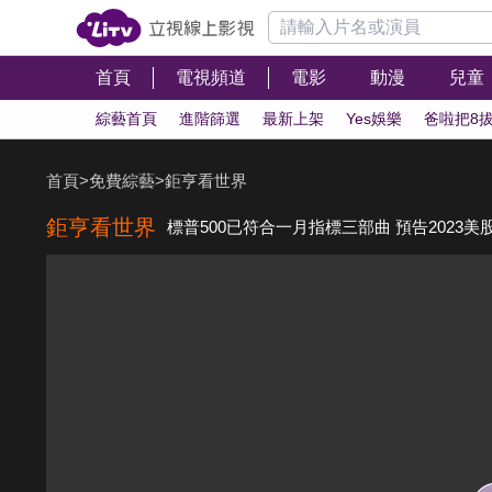
首頁
電視頻道
電影
動漫
兒童
綜藝首頁
進階篩選
最新上架
Yes娛樂
爸啦把8
首頁
>
免費綜藝
>
鉅亨看世界
鉅亨看世界
標普500已符合一月指標三部曲 預告2023