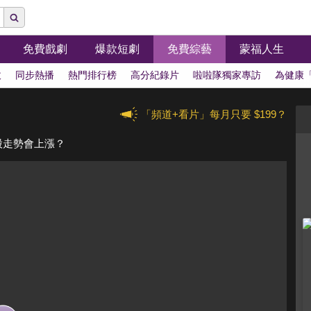
免費戲劇
爆款短劇
免費綜藝
蒙福人生
拔
同步熱播
熱門排行榜
高分紀錄片
啦啦隊獨家專訪
為健康
「頻道+看片」每月只要 $199？
美股走勢會上漲？