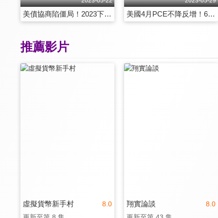
2023-05-22
2023-05-29
美債協商陷僵局！2023下半年依舊會逆勢成長？
美國4月PCE不降反增！6月將再升息？
推薦影片
虛擬貨幣新手村
翔實論談
8.0
8.0
更新至第 8 集
更新至第 43 集