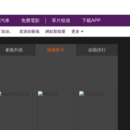
汽車
免費電影
單片租借
下載APP
「加油」
老派綜藝魂
網綜新能量
更多
劇集列表
推薦影片
綜藝排行