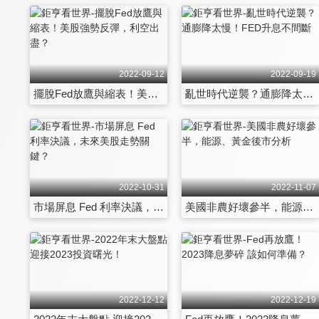
2022-09-12
2022-09-19
擺脫Fed放鷹與縮表！美股強勢反彈，利空出盡？
亂世時代逆襲？通膨降太慢！FED升息不間斷
2022-10-31
2022-11-07
市場屏息 Fed 利率決議，未來美股走勢關鍵？
美國非農好壞參半，能源、黃金後市分析
2022-12-12
2022-12-19