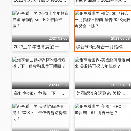
2022年末大盤點 迎接2023投資曙光！
Fed再放鷹！2023降息夢碎 該如何準備？
2023-02-06
2023-02-13
2023上半年投資展望 華爾街 vs FED 誰輸誰贏？
標普500已符合一月指標三部曲 預告2023美股走勢會上漲？
2023-03-27
2023-04-10
高利率x銀行危機，下一個金融風暴正醞釀？
美國經濟衰退到來 美股將再探去年低點？