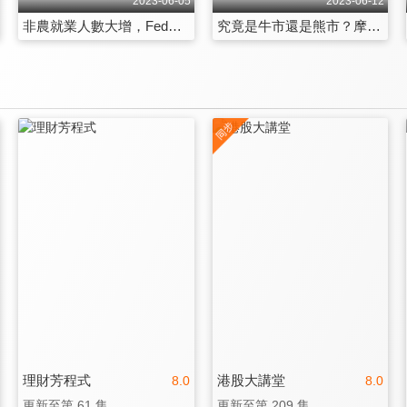
2023-06-05
2023-06-12
非農就業人數大增，Fed升息陷入兩難？
究竟是牛市還是熊市？摩根大通對美股走勢分歧
理財芳程式
港股大講堂
8.0
8.0
更新至第 61 集
更新至第 209 集