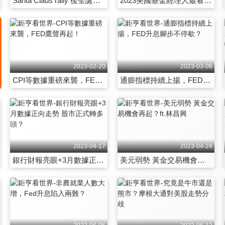
Santa Claus rally 後聖誕行情到來？
2023美國基金經理人最看好標的大公開！
2023-02-20
2023-03-06
CPI等數據重磅來襲，FED鷹聲再起！
通膨指標持續上揚，FED升息腳步不停歇？
2023-04-17
2023-04-24
銀行財報亮眼+3月數據正向走勢 股市正式轉多頭？
美元弱勢 黃金交易機會再起？ft.林昌興