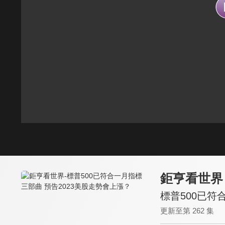
鉅亨看世界
標普500已符
更新至第 262 集