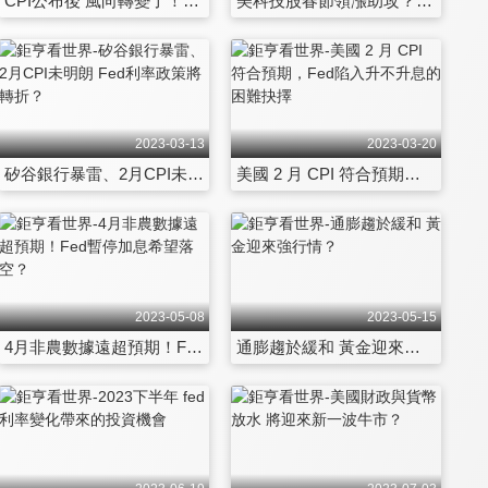
CPI公布後 風向轉變了！最新2023美股投資首選
美科技股春節領漲助攻？開工看2023行情走勢
2023-03-13
2023-03-20
矽谷銀行暴雷、2月CPI未明朗 Fed利率政策將轉折？
美國 2 月 CPI 符合預期，Fed陷入升不升息的困難抉擇
2023-05-08
2023-05-15
4月非農數據遠超預期！Fed暫停加息希望落空？
通膨趨於緩和 黃金迎來強行情？