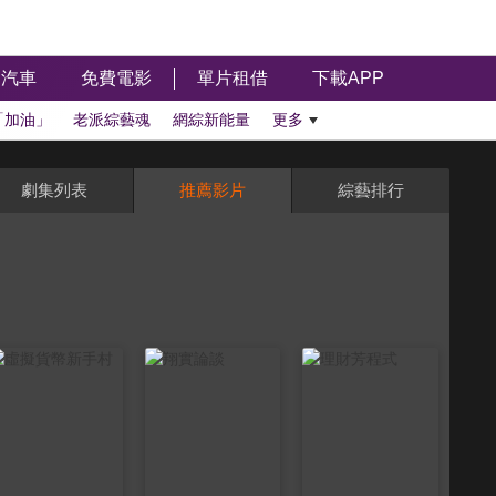
汽車
免費電影
單片租借
下載APP
「加油」
老派綜藝魂
網綜新能量
更多
劇集列表
推薦影片
綜藝排行