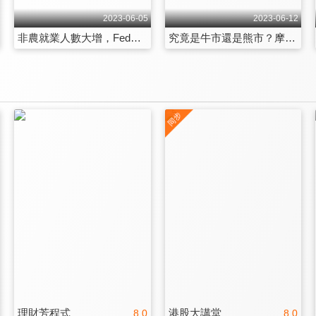
2023-06-05
2023-06-12
非農就業人數大增，Fed升息陷入兩難？
究竟是牛市還是熊市？摩根大通對美股走勢分歧
理財芳程式
港股大講堂
8.0
8.0