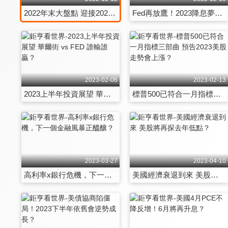
2022年末大盤點 迎接2023投資曙光！
Fed再放鷹！2023降息夢碎 該如何準備？
2023-02-06
2023-02-13
2023上半年投資展望 華爾街 vs FED 誰輸誰贏？
標普500已符合一月指標三部曲 預告2023美股走勢會上漲？
2023-03-27
2023-04-10
高利率x銀行危機，下一個金融風暴正醞釀？
美國經濟衰退到來 美股將再探去年低點？