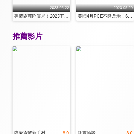
2023-05-22
2023-05-29
美債協商陷僵局！2023下半年依舊會逆勢成長？
美國4月PCE不降反增！6月將再升息？
推薦影片
虛擬貨幣新手村
翔實論談
8.0
8.0