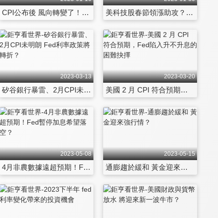
CPI公布後 風向轉變了！最新2023美股投資首選
美科技股春節領漲助攻？開工看2023行情走勢
2023-03-13
2023-03-20
矽谷銀行暴雷、2月CPI未明朗 Fed利率政策將轉折？
美國 2 月 CPI 符合預期，Fed陷入升不升息的困難抉擇
2023-05-08
2023-05-15
4月非農數據遠超預期！Fed暫停加息希望落空？
通膨趨於緩和 黃金迎來強行情？