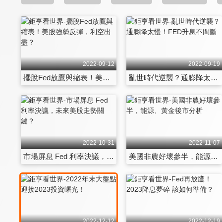
2022-09-12
2022-09-19
擺脫Fed放鷹與縮表！美股強勢反彈，利空出盡？
亂世時代逆襲？通膨降太慢！FED升息不間斷
2022-10-31
2022-11-07
市場屏息 Fed 利率決議，未來美股走勢關鍵？
美國非農好壞參半，能源、黃金後市分析
2022-12-12
2022-12-19