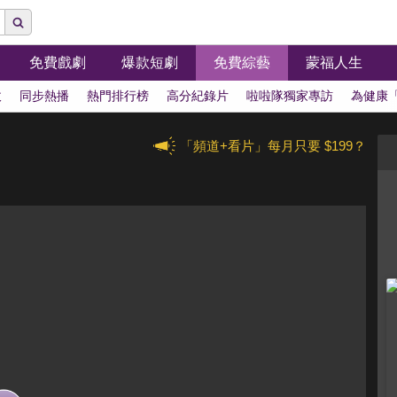
免費戲劇
爆款短劇
免費綜藝
蒙福人生
拔
同步熱播
熱門排行榜
高分紀錄片
啦啦隊獨家專訪
為健康
「頻道+看片」每月只要 $199？