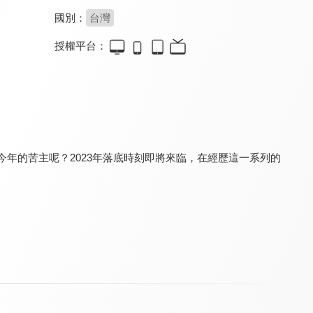
國別：
台灣
授權平台：
基金排排讚
權證小哥操盤室
股市阿水-飆股狙擊室
8.0
8.0
8.0
更新至第 44 集
更新至第 6 集
更新至第 2 集
今年的苦主呢？2023年落底時刻即將來臨，在經歷這一系列的
恩汎理財投資教室
籌碼K線投資教室
蔡司投資教室
8.0
8.0
8.0
更新至第 1 集
更新至第 15 集
更新至第 5 集