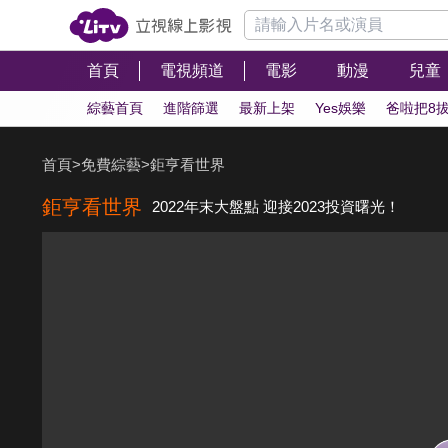
首頁
電視頻道
電影
動漫
兒童
綜藝首頁
進階篩選
最新上架
Yes娛樂
爸啦把8
首頁
>
免費綜藝
>
鉅亨看世界
鉅亨看世界
2022年末大盤點 迎接2023投資曙光！