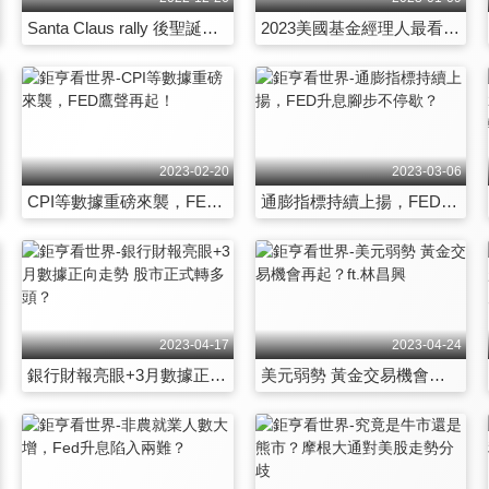
Santa Claus rally 後聖誕行情到來？
2023美國基金經理人最看好標的大公開！
2023-02-20
2023-03-06
CPI等數據重磅來襲，FED鷹聲再起！
通膨指標持續上揚，FED升息腳步不停歇？
2023-04-17
2023-04-24
銀行財報亮眼+3月數據正向走勢 股市正式轉多頭？
美元弱勢 黃金交易機會再起？ft.林昌興