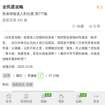
全民星攻略
8.1
美食情報達人對抗賽 第777集
更新至第 931 集
收藏
分享
《全民星攻略》跟著達人挖掘特色美食！我們形容食物好吃會說「歐伊
系」，但日本東北以北的人很少這樣說，原因是什麼呢？許多民眾會在家
常備「止痛藥」以防不時之需，但哪種症狀應「避免」吃止痛藥？您知道
「畢卡索」熱愛美食，甚至出過食譜嗎？！畫作中常可看到食物，何者是
他晚年愛的料理？
首播日期：2022-12-26
台灣
國語
普遍級
47 分鐘
類別：
遊戲節目
綜藝
來賓：
李宛儒
歐俊辰
風田
安乙蕎
呂孟凡
廖偉呈
首頁
電視頻道
戲劇
電影
短劇
更多
主持：
曾國城
蔡尚樺