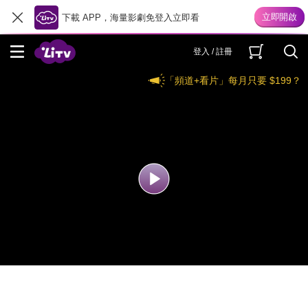
下載 APP，海量影劇免登入立即看
登入 / 註冊
「頻道+看片」每月只要 $199？