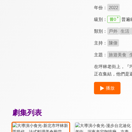
年份：
2022
級別：
普遍
類別：
戶外
生活
主持：
陳偉
主題：
旅遊美食
在坪林老街上，『
正在集結，他們是
播放
劇集列表