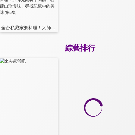
全台私藏家鄉料理！大師兄銷魂牛肉麵、石碇山珍海味，尋找記憶中的美味 第5集
綜藝排行