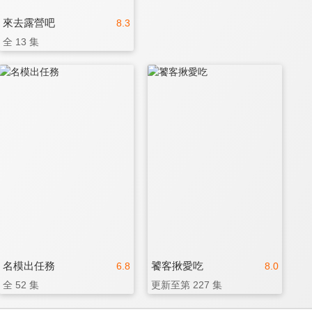
來去露營吧
8.3
全 13 集
名模出任務
饕客揪愛吃
6.8
8.0
全 52 集
更新至第 227 集