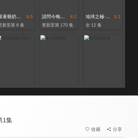
跟著爺奶導遊走
請問今晚住誰家
地球之極·侶行7
8.0
8.2
8.2
更新至第 8 集
更新至第 170 集
全 12 集
跟著偶像去旅行
來去露營吧
看到逐夢者
8.0
8.3
8.0
全 13 集
全 13 集
更新至第 12 集
第1集
收藏
分享