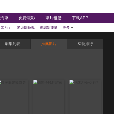
汽車
免費電影
單片租借
下載APP
「加油」
老派綜藝魂
網綜新能量
更多
劇集列表
推薦影片
綜藝排行