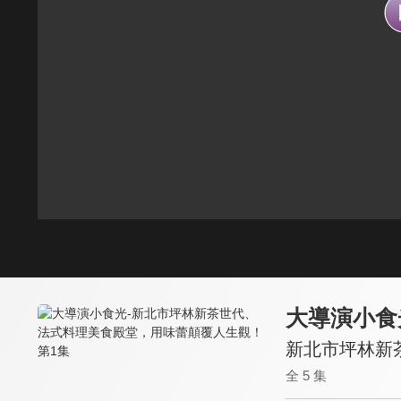
大導演小食
新北市坪林新
全 5 集