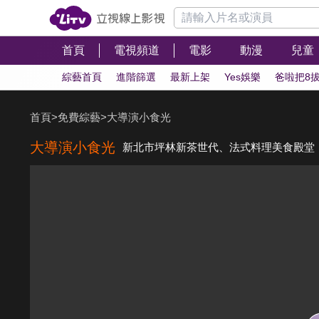
首頁
電視頻道
電影
動漫
兒童
綜藝首頁
進階篩選
最新上架
Yes娛樂
爸啦把8
首頁
>
免費綜藝
>
大導演小食光
大導演小食光
新北市坪林新茶世代、法式料理美食殿堂，