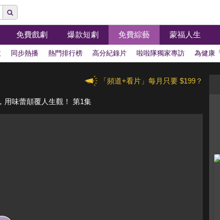
免費戲劇
爆款短劇
免費綜藝
蒙福人生
拔
同步熱播
熱門排行榜
高分紀錄片
啦啦隊獨家專訪
為健康
「頻道+看片」每月只要 $199？
用味蕾顛覆人生觀！ 第1集