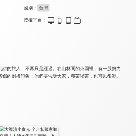
國別：
台灣
授權平台：
地球之極·侶行6
綜藝大集合
金色好時光
8.2
9.1
8.0
全 12 集
更新至第 1280 集
全 3 集
到訪的旅人，不再只是經過。在山林間的茶園裡，有一股勢力
茶鄉的刻板印象；他們要告訴大家，種茶喝茶，也可以很潮。
名模出任務
饕客揪愛吃
地球之極·侶行8
6.8
8.0
8.2
全 52 集
更新至第 227 集
全 12 集