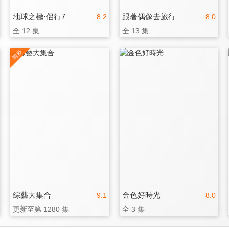
地球之極·侶行7
跟著偶像去旅行
8.2
8.0
全 12 集
全 13 集
綜藝大集合
金色好時光
9.1
8.0
更新至第 1280 集
全 3 集