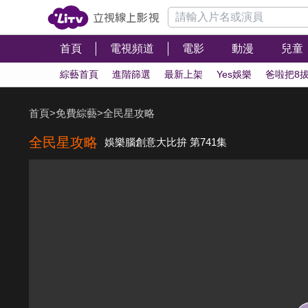
首頁
電視頻道
電影
動漫
兒童
綜藝首頁
進階篩選
最新上架
Yes娛樂
爸啦把8
首頁
>
免費綜藝
>
全民星攻略
全民星攻略
娛樂腦創意大比拚 第741集