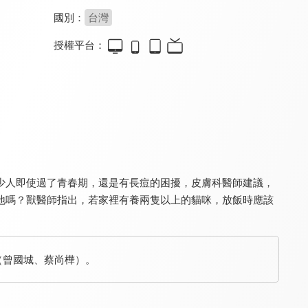
國別：
台灣
授權平台：
百變智多星
綜藝大集合
超級同學會
8.3
9.1
7.2
更新至第 150 集
更新至第 1280 集
全 65 集
少人即使過了青春期，還是有長痘的困擾，皮膚科醫師建議，
地嗎？獸醫師指出，若家裡有養兩隻以上的貓咪，放飯時應該
名模出任務
Money Money 麥克瘋
天才衝衝衝
6.8
8.3
9.3
獎（曾國城、蔡尚樺）。
全 52 集
更新至第 30 集
更新至第 1028 集