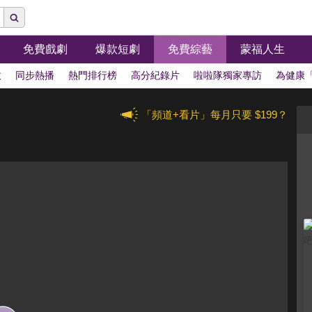
免費戲劇
爆款短劇
免費綜藝
蒙福人生
拔
同步熱播
熱門排行榜
高分紀錄片
啦啦隊獨家專訪
為健康
「頻道+看片」每月只要 $199？