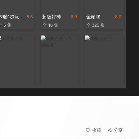
木曜4超玩 躲藏吧明星
超級好神
金頭腦
8.6
8.0
8.0
全 5 集
全 40 集
全 325 集
天才答不答
娛樂百分百-YT網路版
娛樂百分百
8.2
8.3
8.3
更新至第 80 集
更新至第 32 集
更新至第 462 集
收藏
分享