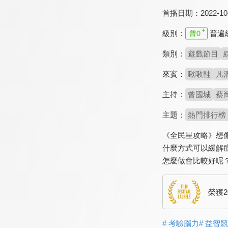
首播日期：
2022-10
級別：
普遍
類別：
遊戲節目
來賓：
啾啾鞋
凡
主持：
曾國城
蔡
主題：
熱門排行榜
《全民星攻略》想
什麼方式可以緩解
怎麼做會比較好呢
榮獲
# 考驗腦力
# 益智