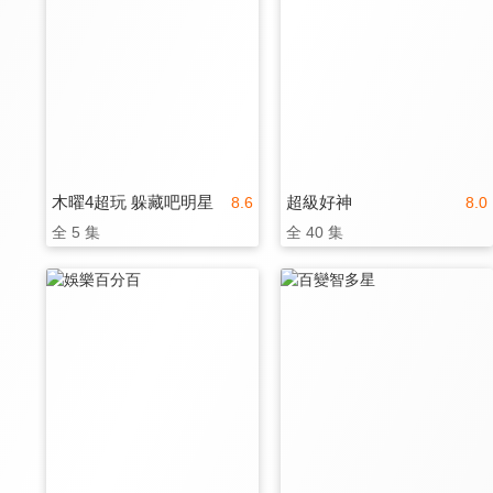
木曜4超玩 躲藏吧明星
超級好神
8.6
8.0
全 5 集
全 40 集