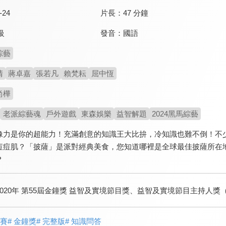
-24
片長：
47 分鐘
發音：
國語
級
綜藝
清
蔣卓嘉
張若凡
賴梵耘
屈中恆
尚樺
老派綜藝魂
戶外遊戲
東森娛樂
益智解題
2024黑馬綜藝
像力是你的超能力！充滿創意的知識王大比拚，冷知識也難不倒！不
痘痘肌？「披薩」是派對經典美食，您知道哪裡是全球最佳披薩所在
？
2020年 第55屆金鐘獎 益智及實境節目獎、益智及實境節目主持人
競賽
# 金鐘獎
# 完整版
# 知識問答