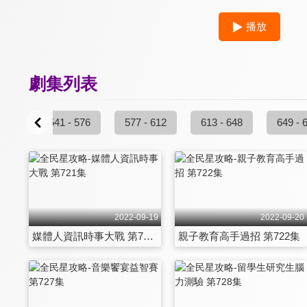
播放
劇集列表
 540
541 - 576
577 - 612
613 - 648
649 - 
2022-09-19
2022-09-20
媒體人資訊時事大戰 第721集
親子教育高手過招 第722集