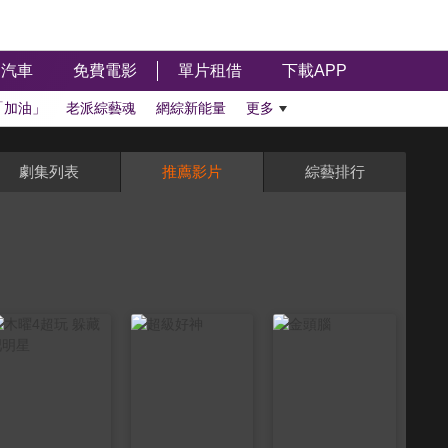
汽車
免費電影
單片租借
下載APP
「加油」
老派綜藝魂
網綜新能量
更多
劇集列表
推薦影片
綜藝排行