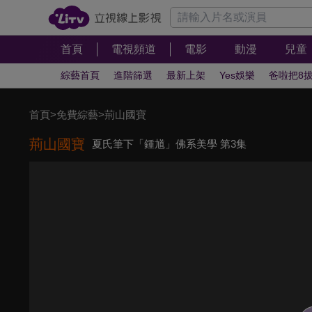
首頁
電視頻道
電影
動漫
兒童
綜藝首頁
進階篩選
最新上架
Yes娛樂
爸啦把8
首頁
>
免費綜藝
>
荊山國寶
荊山國寶
夏氏筆下「鍾馗」佛系美學 第3集