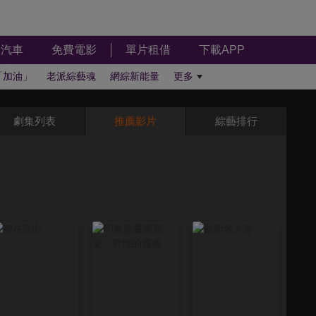
汽車
免費電影
單片租借
下載APP
「加油」
老派綜藝魂
網綜新能量
更多
劇集列表
推薦影片
綜藝排行