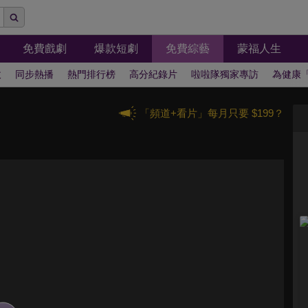
免費戲劇
爆款短劇
免費綜藝
蒙福人生
拔
同步熱播
熱門排行榜
高分紀錄片
啦啦隊獨家專訪
為健康
「頻道+看片」每月只要 $199？