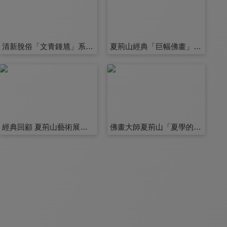
清新脫俗「文青鍾馗」系列 第5集
夏荊山經典「巨幅佛畫」 第6集
經典回顧 夏荊山藝術展特輯 第11集
佛畫大師夏荊山「夏學的形成」 第12集