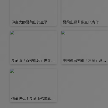
佛畫大師夏荊山的生平 第1集
夏荊山經典佛畫代表作 第2集
夏荊山「百變觀音」世界 第7集
中國禪宗初祖「達摩」系列 第8集
價值破億！夏荊山佛畫真跡鑑賞 第13集