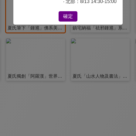
‧ 北部：8/13 14:30-15:00
確定
夏氏筆下「鍾馗」佛系美學 第3集
鎮宅納福「祛邪鍾馗」系列 第4集
夏氏獨創「阿羅漢」世界 第9集
夏氏「山水人物及書法」系列 第10集