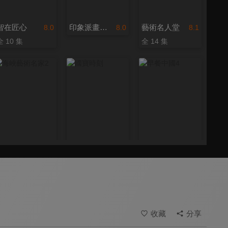
智在匠心
印象派畫家高更：野性的靈魂
藝術名人堂
8.0
8.0
8.1
全 10 集
全 14 集
海峽藝術名家2
國寶時刻
早餐中國4
7.3
8.2
8.3
全 26 集
更新至第 47 集
全 30 集
收藏
分享