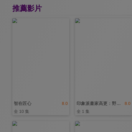
推薦影片
智在匠心
印象派畫家高更：野性的靈魂
8.0
8.0
全 10 集
全 1 集