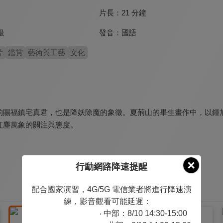
片長：
21 分鐘
發音：
國語
級
片
鑑賞
藝術與工藝
文化
的賜福鎮宅真君，也是降妖除魔的象徵。夏荊山的畢生畫作中，以鍾
紅塵萬象的關注與態度。
行動網路降速提醒
配合國家演習，4G/5G 電信業者將進行降速演
練，影音觀看可能延遲：
‧ 中部：8/10 14:30-15:00