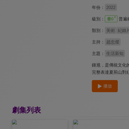
年份：
2022
級別：
普遍
類別：
美術
紀錄
主持：
趙忠傑
主題：
生活新知
鍾馗，是傳統文化
完整表達夏荊山對
播放
劇集列表