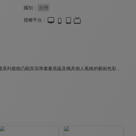
國別：
台灣
授權平台：
文學的日常2
蜘蛛人科技
與古為友
7.7
8.1
8.0
全 5 集
全 6 集
馗系列最能凸顯其深厚書畫底蘊及獨具個人風格的藝術色彩，
黑膠年華
大導演小食光
金色好時光
8.0
8.0
8.0
更新至第 2 集
全 5 集
全 3 集