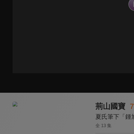
荊山國寶
7
夏氏筆下「鍾
全 13 集