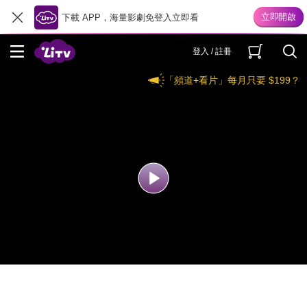
下載 APP，海量影劇免登入立即看
登入 / 註冊
「頻道+看片」每月只要 $199？