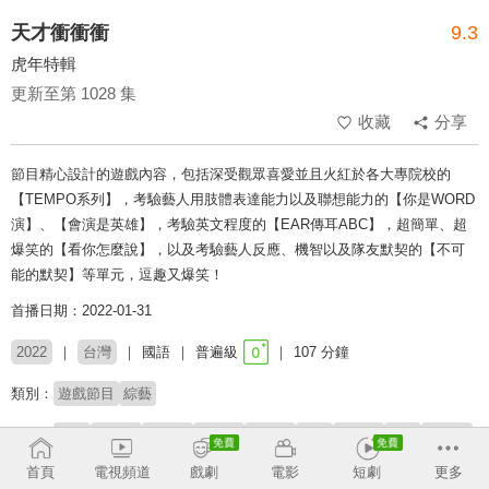
天才衝衝衝
9.3
虎年特輯
更新至第 1028 集
收藏
分享
節目精心設計的遊戲內容，包括深受觀眾喜愛並且火紅於各大專院校的
【TEMPO系列】，考驗藝人用肢體表達能力以及聯想能力的【你是WORD
演】、【會演是英雄】，考驗英文程度的【EAR傳耳ABC】，超簡單、超
爆笑的【看你怎麼說】，以及考驗藝人反應、機智以及隊友默契的【不可
能的默契】等單元，逗趣又爆笑！
首播日期：2022-01-31
2022
台灣
國語
普遍級
107 分鐘
類別：
遊戲節目
綜藝
來賓：
劉璇
林鶴軒
康茵茵
邵大倫
許孟哲
粿粿
陳明珠
熊熊
陳大天
楊繡惠
首頁
電視頻道
戲劇
電影
短劇
更多