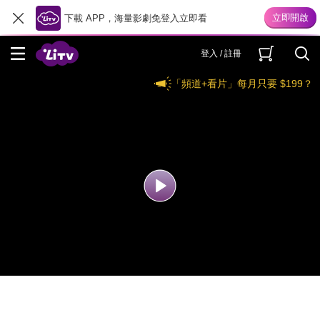
下載 APP，海量影劇免登入立即看
登入 / 註冊
「頻道+看片」每月只要 $199？