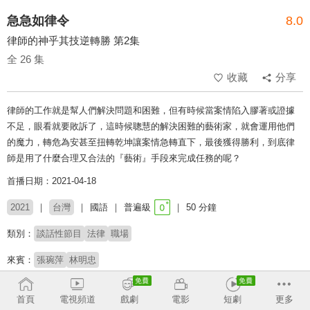
急急如律令
8.0
律師的神乎其技逆轉勝 第2集
全 26 集
收藏
分享
律師的工作就是幫人們解決問題和困難，但有時候當案情陷入膠著或證據
不足，眼看就要敗訴了，這時候聰慧的解決困難的藝術家，就會運用他們
的魔力，轉危為安甚至扭轉乾坤讓案情急轉直下，最後獲得勝利，到底律
師是用了什麼合理又合法的『藝術』手段來完成任務的呢？
首播日期：2021-04-18
2021
台灣
國語
普遍級
50 分鐘
類別：
談話性節目
法律
職場
來賓：
張琬萍
林明忠
主持：
劉韋廷
首頁
電視頻道
戲劇
電影
短劇
更多