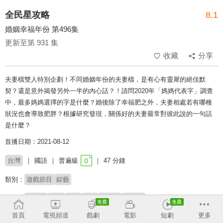
全民星攻略
8.1
婚姻幸福年份 第496集
更新至第 931 集
收藏
分享
夫妻檔雙人特別企劃！不同婚姻年份的夫妻檔，是有心有靈犀的絕佳默
契？還是意外揭發另外一半的內心話？！請問2020年「媽媽代表字」調查
中，最多媽媽選擇的字是什麼？婚後除了幸福肥之外，夫妻相處若有哪種
狀況也會導致肥胖？根據研究發現，關係好的夫妻最常對彼此說的一句話
是什麼？
首播日期：2021-08-12
台灣
國語
普遍級
47 分鐘
類別：
遊戲節目
綜藝
來賓：
林舒語
則蒲
王瞳
艾成
林蓓蕾
邱軍棠
首頁
電視頻道
戲劇
電影
短劇
更多
主持：
曾國城
蔡尚樺