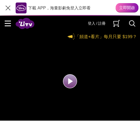
下載 APP，海量影劇免登入立即看
登入 / 註冊
「頻道+看片」每月只要 $199？