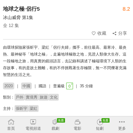
地球之極·侶行5
8.2
冰山威脅 第1集
全 12 集
收藏
分享
由環球探險家張昕宇、梁紅「侶行夫婦」攜手，前往最高、最寒冷、最炎
熱、最神秘等「地球之極」，走遍地球極致之地，見證人類偉大生存。這
一段極地之旅，用真實的鏡頭語言，去記錄和講述了極端環境下人類的生
存故事，有的是故土難離，有的不停挑戰著生存極限，無一不閃爍著充滿
智慧的生活之光。
2020
中國
國語
普遍級
35 分鐘
類別：
戶外
實境秀
旅遊
文化
主持：
張昕宇
梁紅
# 環遊世界
# 旅遊實境
首頁
電視頻道
戲劇
電影
短劇
更多
收回