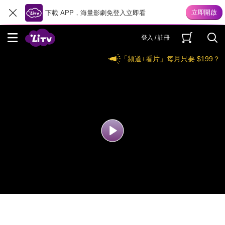
下載 APP，海量影劇免登入立即看
登入 / 註冊
「頻道+看片」每月只要 $199？