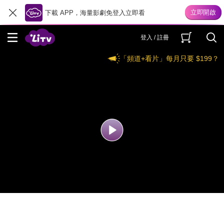
下載 APP，海量影劇免登入立即看
登入 / 註冊
「頻道+看片」每月只要 $199？