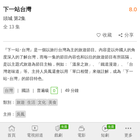
下一站台灣
8.0
頭城 第2集
全 13 集
收藏
分享
『下一站･台灣』是一個以旅行台灣為主的旅遊節目。內容是以外國人的角
度深入的了解台灣，而每一集的節目內容也和以往的旅遊節目有所區隔，
是以主題式旅遊為節目主軸，例如：「溫泉之旅」、「鐵道漫遊」、「台
灣老味道」等。主持人吳鳳還會以用「單口相聲」來做註解，成為「下一
站･台灣」的節目特色。
台灣
國語
普遍級
49 分鐘
類別：
旅遊
生活
文化
美食
主持：
吳鳳
# 玩台灣
首頁
電視頻道
戲劇
電影
短劇
更多
收回