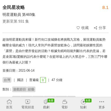
全民星攻略
8.1
明星運動員 第469集
更新至第 931 集
收藏
分享
超強明星運動員來囉！新竹街口攻城獅名將挑戰九宮格，展現運動員氣勢
輾壓全場的威力！現代人常到戶外露營放鬆身心，請問最初娛樂性質的
「露營」是由什麼所發起的活動？根據失眠時段能判斷出代表的意涵，若
是凌晨3點驚醒的話代表什麼呢？在籃球場上的六大禁忌中，三對三鬥牛哪
個行為最被人討厭？
首播日期：2021-06-14
台灣
國語
普遍級
47 分鐘
類別：
遊戲節目
綜藝
來賓：
李易
梁凱莉
林冠綸
成力煥
黃沐妍
餅乾
首頁
電視頻道
戲劇
電影
短劇
更多
主持：
曾國城
蔡尚樺