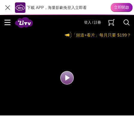
下載 APP，海量影劇免登入立即看
登入 / 註冊
「頻道+看片」每月只要 $199？