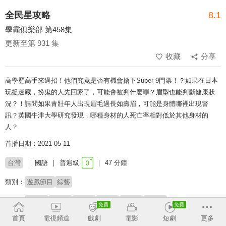
全民星攻略
8.1
學霸俱樂部 第458集
更新至第 931 集
收藏
分享
高學歷高手來過招！他們究竟是否有機會搶下Super 9門票！？如果在日本
玩捉迷藏，扮鬼的人先回家了，可能會被判什麼罪？眉型也能判斷健康狀
況？！請問如果青壯年人出現眉毛過長如壽眉，可能是身體哪裡出現警
訊？英國牛津大學研究發現，哪種身材的人死亡率相對低於其他身材的
人？
首播日期：2021-05-11
台灣
國語
普遍級
47 分鐘
類別：
遊戲節目
綜藝
來賓：
談恩碩
林亮君
廖芷晴
紀儀羚
洪永祥
戴瑋姍
首頁
電視頻道
戲劇
電影
短劇
更多
主持：
曾國城
蔡尚樺