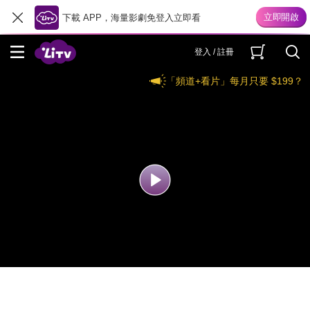
下載 APP，海量影劇免登入立即看
登入 / 註冊
「頻道+看片」每月只要 $199？