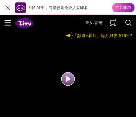
下載 APP，海量影劇免登入立即看
登入 / 註冊
「頻道+看片」每月只要 $199？