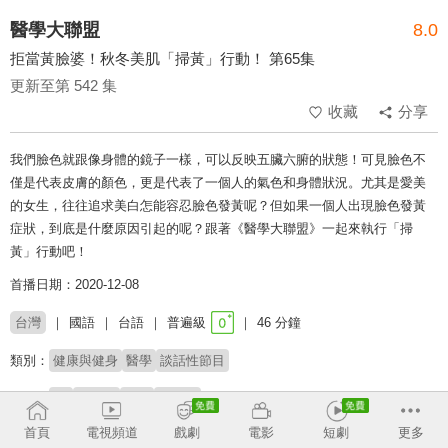
醫學大聯盟
8.0
拒當黃臉婆！秋冬美肌「掃黃」行動！ 第65集
更新至第 542 集
收藏
分享
我們臉色就跟像身體的鏡子一樣，可以反映五臟六腑的狀態！可見臉色不
僅是代表皮膚的顏色，更是代表了一個人的氣色和身體狀況。尤其是愛美
的女生，往往追求美白怎能容忍臉色發黃呢？但如果一個人出現臉色發黃
症狀，到底是什麼原因引起的呢？跟著《醫學大聯盟》一起來執行「掃
黃」行動吧！
首播日期：2020-12-08
台灣
國語
台語
普遍級
46 分鐘
類別：
健康與健身
醫學
談話性節目
來賓：
JR
劉薰愛
藍波
郭亞棠
首頁
電視頻道
戲劇
電影
短劇
更多
主持：
白家綺